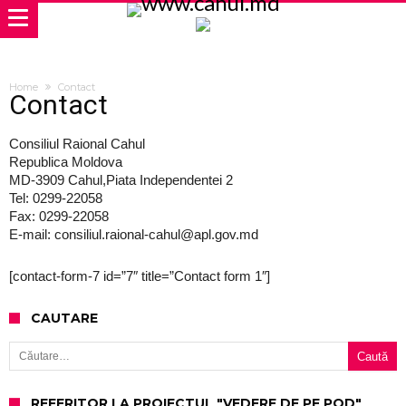
Home
Contact
Contact
Consiliul Raional Cahul
Republica Moldova
MD-3909 Cahul,Piata Independentei 2
Tel: 0299-22058
Fax: 0299-22058
E-mail:
c
onsiliul.raional-
cahul@apl.gov.md
[contact-form-7 id=”7″ title=”Contact form 1″]
CAUTARE
Caută după:
REFERITOR LA PROIECTUL "VEDERE DE PE POD"