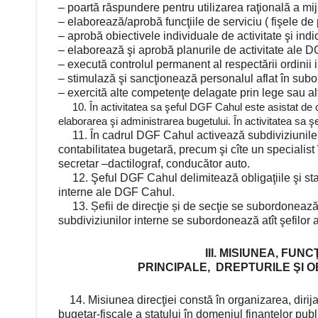
– poartă răspundere pentru utilizarea raţională a mi
– elaborează/aprobă funcţiile de serviciu ( fişele de
– aprobă obiectivele individuale de activitate şi indic
– elaborează şi aprobă planurile de activitate ale D
– execută controlul permanent al respectării ordinii 
– stimulază şi sancţionează personalul aflat în subo
– exercită alte competenţe delagate prin lege sau al
10. În activitatea sa şeful DGF Cahul este asistat de că
elaborarea şi administrarea bugetului. În activitatea sa ş
11. În cadrul DGF Cahul activează subdiviziunile: 
contabilitatea bugetară, precum şi cîte un specialist 
secretar –dactilograf, conducător auto.
12. Şeful DGF Cahul delimitează obligaţiile şi stabi
interne ale DGF Cahul.
13. Șefii de direcţie și de secţie se subordonează 
subdiviziunilor interne se subordonează atît şefilor 
III. MISIUNEA, FUNC
PRINCIPALE, DREPTURILE ŞI 
14. Misiunea direcţiei constă în organizarea, dirij
bugetar-fiscale a statului în domeniul finanţelor publi