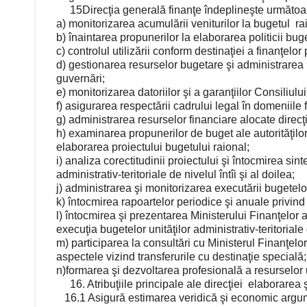
15Direcţia generală finanţe îndeplineşte următoare
a) monitorizarea acumulării veniturilor la bugetul ra
b) înaintarea propunerilor la elaborarea politicii buget
c) controlul utilizării conform destinaţiei a finanţelor
d) gestionarea resurselor bugetare şi administrarea p
guvernări;
e) monitorizarea datoriilor şi a garanţiilor Consiliul
f) asigurarea respectării cadrului legal în domeniile 
g) administrarea resurselor financiare alocate direcţ
h) examinarea propunerilor de buget ale autorităţilor/
elaborarea proiectului bugetului raional;
i) analiza corectitudinii proiectului şi întocmirea sin
administrativ-teritoriale de nivelul întîi şi al doilea;
j) administrarea şi monitorizarea executării bugetelo
k) întocmirea rapoartelor periodice şi anuale privin
l) întocmirea şi prezentarea Ministerului Finanţelor a
execuţia bugetelor unităţilor administrativ-teritoriale d
m) participarea la consultări cu Ministerul Finanţelor 
aspectele vizind transferurile cu destinaţie specială;
n)formarea şi dezvoltarea profesională a resurselor 
16. Atribuţiile principale ale direcţiei
elaborarea ş
16.1 Asigură estimarea veridică şi economic argument