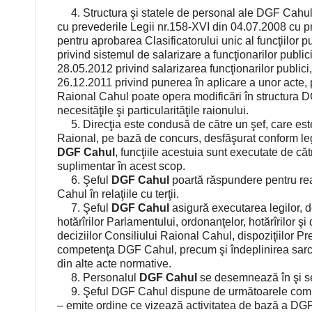
4. Structura şi statele de personal ale DGF Cahul 
cu prevederile Legii nr.158-XVI din 04.07.2008 cu priv
pentru aprobarea Clasificatorului unic al funcţiilor 
privind sistemul de salarizare a funcţionarilor publi
28.05.2012 privind salarizarea funcţionarilor publici
26.12.2011 privind punerea în aplicare a unor acte, 
Raional Cahul poate opera modificări în structura DGF
necesităţile şi particularităţile raionului.
5. Direcţia este condusă de către un şef, care este 
Raional, pe bază de concurs, desfăşurat conform legis
DGF Cahul
, funcţiile acestuia sunt executate de căt
suplimentar în acest scop.
6. Şeful
DGF Cahul
poartă răspundere pentru rea
Cahul în relaţiile cu terţii.
7. Şeful
DGF Cahul
asigură executarea legilor, d
hotărîrilor Parlamentului, ordonanţelor, hotărîrilor şi
deciziilor Consiliului Raional Cahul, dispoziţiilor P
competenţa DGF Cahul, precum şi îndeplinirea sarci
din alte acte normative.
8. Personalul
DGF Cahul
se desemnează în şi se 
9. Şeful DGF Cahul dispune de următoarele com
– emite ordine ce vizează activitatea de bază a DGF