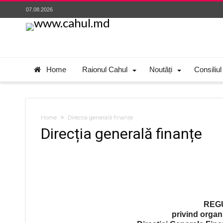
07.08.2026
Home
Raionul Cahul
Noutăți
Consiliul
Home
Direcția generală finanțe
Direcția generală finanțe
REG
privind organ