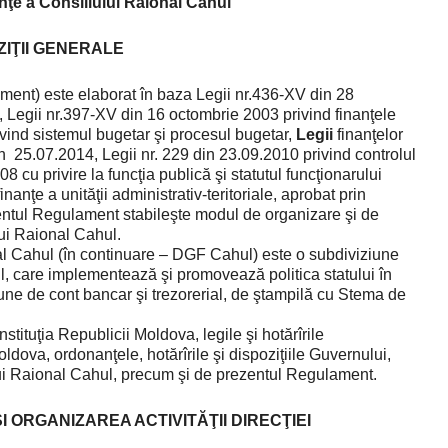
nţe a Consiliului Raional Cahul
OZIŢII GENERALE
nt) este elaborat în baza Legii nr.436-XV din 28
, Legii nr.397-XV din 16 octombrie 2003 privind finanţele
ivind sistemul bugetar şi procesul bugetar,
Legii
finanţelor
in 25.07.2014, Legii nr. 229 din 23.09.2010 privind controlul
8 cu privire la funcţia publică şi statutul funcţionarului
nanţe a unităţii administrativ-teritoriale, aprobat prin
entul Regulament stabileşte modul de organizare şi de
lui Raional Cahul.
l Cahul (în continuare – DGF Cahul) este o subdiviziune
l, care implementează şi promovează politica statului în
ne de cont bancar şi trezorerial, de ştampilă cu Stema de
tuţia Republicii Moldova, legile şi hotărîrile
dova, ordonanţele, hotărîrile şi dispoziţiile Guvernului,
ului Raional Cahul, precum şi de prezentul Regulament.
I ORGANIZAREA ACTIVITĂŢII DIRECŢIEI