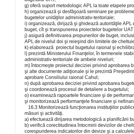
g) oferă suport metodologic APL la toate etapele pr
h) organizează şi desfăşoară seminare pe problemele
bugetelor unităţilor administrativ-teritoriale;
i) organizează, dirijază şi ghidează autorităţile APL
buget, cît şi transpunerea proiectelor bugetelor UA
j) asigură definitivarea propunerilor de buget, inclu
APL de nivelul doi şi reieşind din limitele de cheltuiel
k) elaborează proiectul bugetului raional şi echilibr
l) prezintă Ministerului Finanţelor, în termenele stabi
administrativ-teritoriale de ambele niveluri;
m) întocmeşte proiectul deciziei privind aprobarea bu
şi alte documente adiţionale şi le prezintă Preşedint
aprobare Consiliului raional Cahul;
n) după aprobarea deciziei privind aprobarea bugetu
şi coordonează procesul de detaliere a bugetului;
o) examinează rapoartele financiare şi de performanţă 
şi monitorizează performanţele financiare şi nefinan
16.3 Monitorizează funcţionarea instituţiilor publice
măsuri şi activităţi.
a) efectuează dirijarea metodologică a planificării b
b) verifică corectitudinea întocmirii devizilor de cheltu
corespunderea indicatorilor din devize şi a calculele