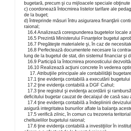
bugetară, precum şi cu mijloacele speciale obţinute
c) coordonează întocmirea listelor tarifare ale pedagog
de la buget;
d) întreprinde măsuri întru asigurarea finanţării contin
raional;
16.4 Analizează corespunderea bugetelor locale apr
16.5 Prezintă Ministerului Finanţelor bugetul aprobat
16.7 Pregăteşte materialele şi, în caz de necesitate
16.8 Perfectează documentele necesare la contracta
lung de la bugetul de stat, din sistemul financiar şi d
16.9 Participă la întocmirea pronosticului dezvoltări
16.10 Realizează acţiuni concrete în vederea optimi
17. Atribuţiile principale ale contabilităţii bugetare
17.1 ţine evidenţa contabilă a executării bugetului 
17.2 ţine evidenţa contabilă a DGF Cahul;
17.3 ţine registrul şi evidenţa acordării şi rambursă
deficitului bugetar cauzat de decalajul de casă sau a
17.4 ţine evidenţa contabilă a îndeplinirii devizului 
asigură integritatea bunurilor aflate la balanţa acest
17.5 verifică zilnic, în comun cu trezoreria teritorială
cheltuielilor bugetului raional;
17.6 ţine evidenţa contabilă a investiţiilor în instit