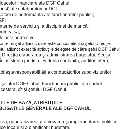
jloacelor financiare ale DGF Cahul;
 post) ale colaboratorilor DGF;
atorii de performanţă ale funcţionarilor publici;
GF;
interne de serviciu şi a disciplinei de muncă;
rdinea sa;
te acte normative.
tre un şef adjunct, care este concomitent şi şeful Direcţiei
eful adjunct exercită atribuţiile delegate de către şeful DGF Cahul.
Direcţia elaborarea şi administrarea bugetului, Secţia
în asistenţă juridică, evidenţa contabilă, auditor intern,
leşte responsabilităţile conducătorilor subdiviziunilor
şefului DGF Cahul. Funcţionarii publici din cadrul
acestora, cît şi şefului DGF Cahul.
ŢIILE DE BAZĂ, ATRIBUŢIILE
OBLIGAŢIILE GENERALE ALE DGF CAHUL
area, generalizarea, promovarea şi implementarea politicii
ce locale şi a planificării bugetare.