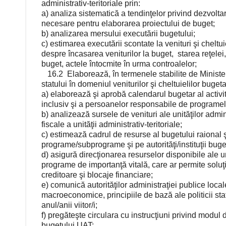
administrativ-teritoriale prin:
a) analiza sistematică a tendinţelor privind dezvoltar
necesare pentru elaborarea proiectului de buget;
b) analizarea mersului executării bugetului;
c) estimarea executării scontate la venituri şi cheltui
despre încasarea veniturilor la buget, starea reţelei, 
buget, actele întocmite în urma controalelor;
16.2 Elaborează, în termenele stabilite de Ministerul
statului în domeniul veniturilor şi cheltuielilor bugeta
a) elaborează şi aprobă calendarul bugetar al activită
inclusiv şi a persoanelor responsabile de programel
b) analizează sursele de venituri ale unităţilor adminis
fiscale a unităţii administrativ-teritoriale;
c) estimează cadrul de resurse al bugetului raional şi 
programe/subprograme şi pe autorităţi/instituţii buge
d) asigură direcţionarea resurselor disponibile ale unit
programe de importanţă vitală, care ar permite soluţ
creditoare şi blocaje financiare;
e) comunică autorităţilor administraţiei publice local
macroeconomice, principiile de bază ale politicii stat
anul/anii viitor/i;
f) pregăteşte circulara cu instrucţiuni privind modul 
bugetului UAT;