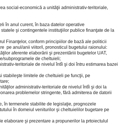
ea social-economică a unităţii administrativ-teritoriale,
eli în anul curent, în baza datelor operative
statele şi contingentele instituţiilor publice finanţate de la
 Finanţelor, conform principiilor de bază ale politicii
re pe anul/anii viitor/i, pronosticul bugetului raionului:
ţilor aferente elaborării şi prezentăriii bugetelor UAT,
e/subprogramele de cheltuieli;
trativ-teritoriale de nivelul întîi şi doi întru estimarea bazei
stabileşte limitele de cheltuieli pe funcţii, pe
tare;
ăţilor administrativ-teritoriale de nivelul întîi şi doi la
ionarea problemelor stringente, fără admiterea de datorii
e, în termenele stabilite de legislaţie, prognozele
utului în domeiul veniturilor şi cheltuielilor bugetare pe
de elaborare şi prezentare a propunerilor la prtoiectulul