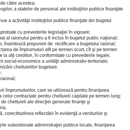
 de către acestea;
ilor, a statelor de personal ale instituţiilor publice finanţate
ue a activităţii instituţiilor publice finanţate din bugetul
obate cu prevederile legislaţiei în vigoare;
 al raionului pentru a fi inclus în bugetul public naţional;
, înaintează propuneri de rectificare a bugetului raional;
rea de împrumuturi atît pe termen scurt, cît şi pe termen
e la alţi creditori, în conformitate cu prevederile legale;
i social-economice a unităţii administrativ-teritoriale;
zării cheltuielilor bugetare.
:
raional;
rii împrumuturilor, care se utilizează pentru finanţarea
 celor contractate pentru cheltuieli capitale pe termen lung;
de cheltuieli ale direcţiei generale finanţe şi
eia;
, corectitudinea reflectării în evidenţă a veniturilor şi
uţiile subordonate administraţiei publice locale, finanţarea