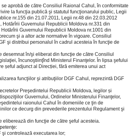
se aprobă de către Consiliul Raional Cahul, în conformitate
ire la funcţia publică şi statutul funcţionarului public, Legii
publice nr.155 din 21.07.2011, Legii nr.48 din 22.03.2012
ci, Hotărîrii Guvernului Republicii Moldova nr.331 din
, Hotărîrii Guvernului Republicii Moldova nr.1001 din
precum şi a altor acte normative în vigoare. Consiliul
 şi distribui personalul în cadrul acesteia în funcţie de
desemnat în/şi eliberat din funcţie de către Consiliul
laţiei, încunoştiinţînd Ministerul Finanţelor. În lipsa şefului
re șeful adjunct al Direcției, fără emiterea unui act
lizarea funcţiilor şi atribuţiilor DGF Cahul, reprezintă DGF
ecretelor Preşedintelui Republicii Moldova, legilor și
 dispoziţiilor Guvernului, Ordinelor Ministerului Finanţelor,
reşedintelui raionului Cahul în domeniile ce ţin de
nilor ce decurg din prevederile prezentului Regulament şi
eliberează din funcţie de către şeful acesteia.
petenţe:
 şi controlează executarea lor;