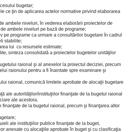
ocesului bugetar;
 ce ţin de aplicarea actelor normative privind elaborarea
 de ambele niveluri, în vederea elaborării proiectelor de
T de ambele niveluri pe bază de programe;
siv pe programe ca urmare a consultărilor bugetare în cadrul
i stabilite;
area lui cu resursele estimate;
lite, sinteza consolidată a proiectelor bugetelor unităţilor
getului raional şi al anexelor la proiectul deciziei, precum
elui raionului pentru a fi înaintate spre examinare şi
lui raional, comunică limitele aprobate de alocaţii bugetare
ale autorităţilor/instituţiilor finanţate de la bugetul raional
ciare ale acestora.
 finanţate de la bugetul raional, precum şi finanţarea altor
ugetare;
ieli ale instituţiilor publice finanţate de la buget,
or anexate cu alocaţiile aprobate în buget şi cu clasificaţia