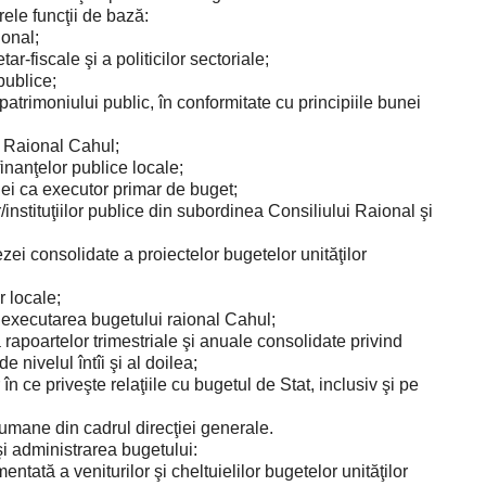
le funcţii de bază:
ional;
ar-fiscale şi a politicilor sectoriale;
 publice;
atrimoniului public, în conformitate cu principiile bunei
ui Raional Cahul;
finanţelor publice locale;
iei ca executor primar de buget;
instituţiilor publice din subordinea Consiliului Raional şi
tezei consolidate a proiectelor bugetelor unităţilor
r locale;
d executarea bugetului raional Cahul;
 rapoartelor trimestriale şi anuale consolidate privind
e nivelul întîi şi al doilea;
în ce priveşte relaţiile cu bugetul de Stat, inclusiv şi pe
umane din cadrul direcţiei generale.
i administrarea bugetului:
ată a veniturilor şi cheltuielilor bugetelor unităţilor