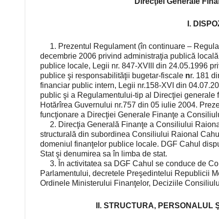
Direcţiei Generale Fina
I. DISP
1. Prezentul Regulament (în continuare – Regulame
decembrie 2006 privind administraţia publică locală
publice locale, Legii nr. 847-XVIII din 24.05.1996 pr
publice şi responsabilităţii bugetar-fiscale
n
r. 181 d
financiar public intern, Legii nr.158-XVI din 04.07.200
public şi a Regulamentului-tip al Direcţiei generale fi
Hotărîrea Guvernului nr.757 din 05 iulie 2004. Prez
funcţionare a Direcţiei Generale Finanţe a Consiliu
2. Direcţia Generală Finanţe a Consiliului Raiona
structurală din subordinea Consiliului Raional Cahu
domeniul finanţelor publice locale. DGF Cahul dispu
Stat şi denumirea sa în limba de stat.
3. În activitatea sa DGF Cahul se conduce de Consti
Parlamentului, decretele Preşedintelui Republicii Mol
Ordinele Ministerului Finanţelor, Deciziile Consili
II. STRUCTURA, PERSONALUL Ş