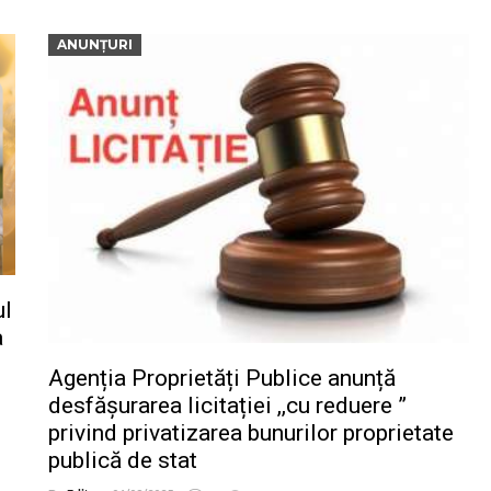
ANUNȚURI
ul
a
Agenția Proprietăți Publice anunță
desfășurarea licitației ,,cu reduere ”
privind privatizarea bunurilor proprietate
publică de stat