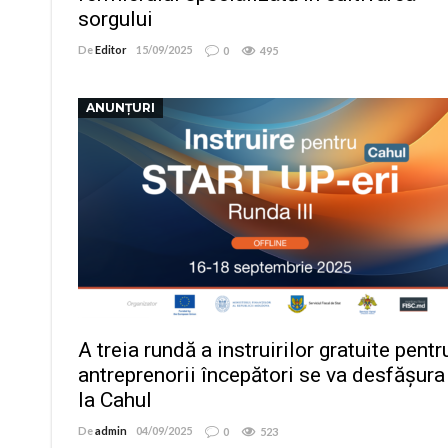
sorgului
De
Editor
15/09/2025
0
495
ANUNȚURI
A treia rundă a instruirilor gratuite pentr
antreprenorii începători se va desfășura
la Cahul
De
admin
04/09/2025
0
523