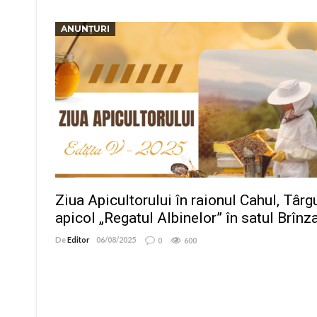
ANUNȚURI
Ziua Apicultorului în raionul Cahul, Târg
apicol „Regatul Albinelor” în satul Brînz
De
Editor
06/08/2025
0
600