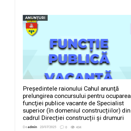
ANUNȚURI
Președintele raionului Cahul anunţă
prelungirea concursului pentru ocuparea
funcţiei publice vacante de Specialist
superior (în domeniul construcțiilor) din
cadrul Direcției construcții și drumuri
De
admin
23/07/2025
0
404