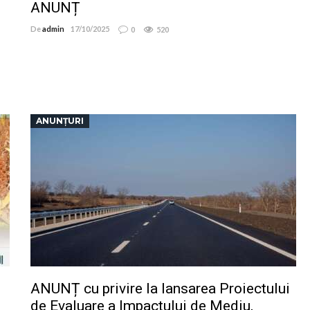
ANUNȚ
De
admin
17/10/2025
0
520
ANUNȚURI
ANUNȚ cu privire la lansarea Proiectului
de Evaluare a Impactului de Mediu,