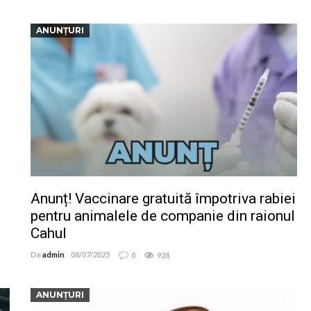
ANUNȚURI
Anunț! Vaccinare gratuită împotriva rabiei
pentru animalele de companie din raionul
Cahul
De
admin
08/07/2025
0
928
ANUNȚURI