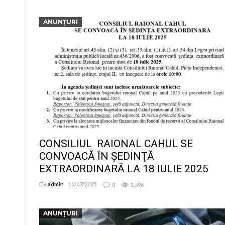
ANUNȚURI
CONSILIUL RAIONAL CAHUL SE
CONVOACĂ ÎN ŞEDINŢĂ
EXTRAORDINARĂ LA 18 IULIE 2025
De
admin
11/07/2025
0
1,596
ANUNȚURI