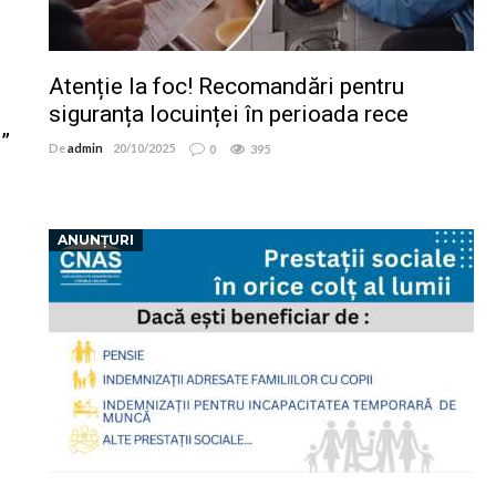
Atenție la foc! Recomandări pentru
siguranța locuinței în perioada rece
”
De
admin
20/10/2025
0
395
ANUNȚURI