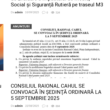
Social și Siguranță Rutieră pe traseul M3
De
admin
10/09/2025
0
524
ANUNȚURI
u
CONSILIUL RAIONAL CAHUL SE
CONVOACĂ ÎN ŞEDINŢĂ ORDINARĂ LA
5 SEPTEMBRIE 2025
De
admin
22/08/2025
0
884