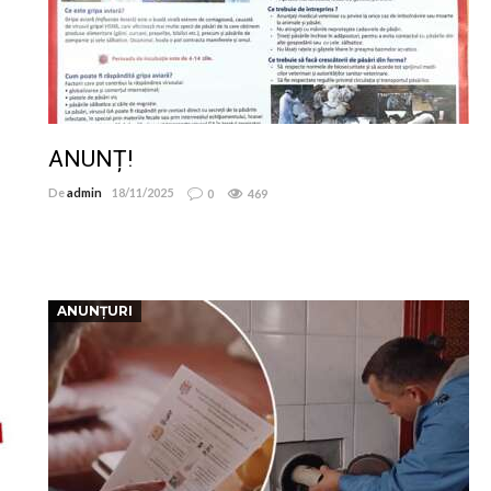
ANUNȚ!
De
admin
18/11/2025
0
469
ANUNȚURI