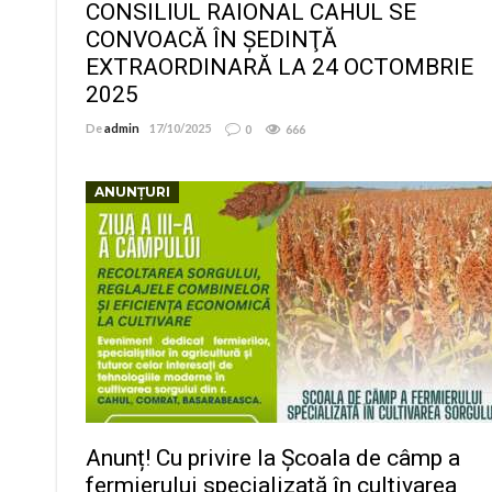
CONSILIUL RAIONAL CAHUL SE
CONVOACĂ ÎN ŞEDINŢĂ
EXTRAORDINARĂ LA 24 OCTOMBRIE
2025
De
admin
17/10/2025
0
666
ANUNȚURI
Anunț! Cu privire la Școala de câmp a
fermierului specializată în cultivarea