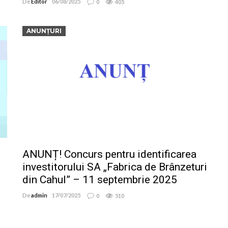
De
Editor
06/08/2025
0
405
ANUNȚURI
ANUNȚ! Concurs pentru identificarea
investitorului SA „Fabrica de Brânzeturi
din Cahul” – 11 septembrie 2025
De
admin
17/07/2025
0
510