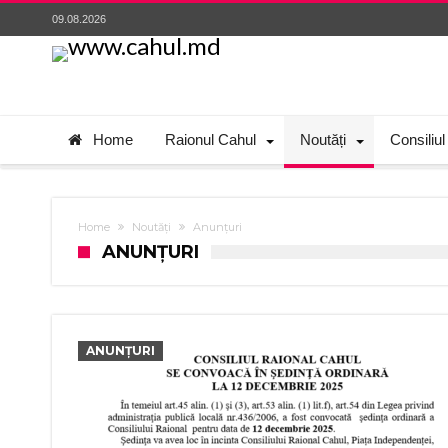
09.08.2026
Home
Raionul Cahul
Noutăți
Consiliul
Home
Noutăți
Anunțuri
ANUNȚURI
ANUNȚURI