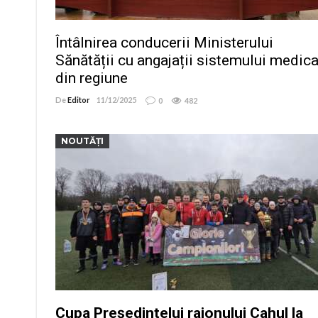
Întâlnirea conducerii Ministerului
Sănătății cu angajații sistemului medica
din regiune
De
Editor
11/12/2025
0
482
NOUTĂȚI
Cupa Președintelui raionului Cahul la