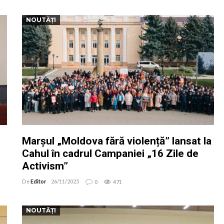
NOUTĂȚI
Marșul „Moldova fără violență” lansat la
Cahul în cadrul Campaniei „16 Zile de
Activism”
De
Editor
26/11/2025
0
471
NOUTĂȚI