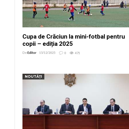
Cupa de Crăciun la mini-fotbal pentru
copii – ediția 2025
De
Editor
15/12/2025
0
471
NOUTĂȚI