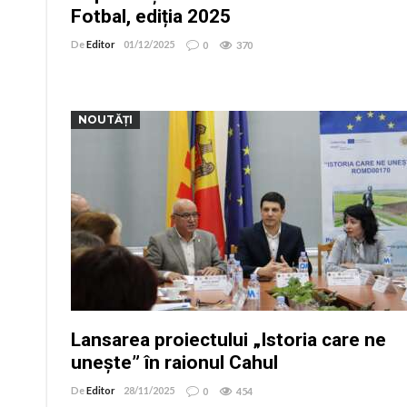
Fotbal, ediția 2025
De
Editor
01/12/2025
0
370
NOUTĂȚI
Lansarea proiectului „Istoria care ne
unește” în raionul Cahul
De
Editor
28/11/2025
0
454