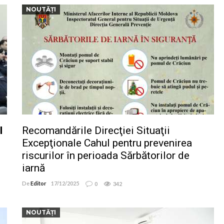
NOUTĂȚI
l
Recomandările Direcţiei Situaţii
Excepţionale Cahul pentru prevenirea
riscurilor în perioada Sărbătorilor de
iarnă
De
Editor
17/12/2025
0
342
NOUTĂȚI