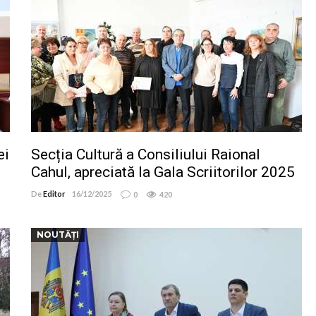
ei
Secția Cultură a Consiliului Raional
Cahul, apreciată la Gala Scriitorilor 2025
De
Editor
16/12/2025
0
420
NOUTĂȚI