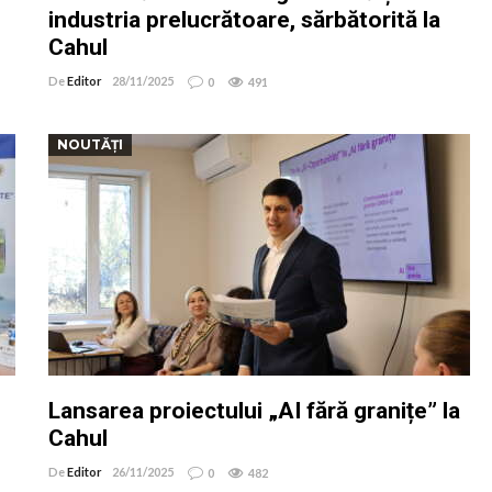
industria prelucrătoare, sărbătorită la
Cahul
De
Editor
28/11/2025
0
491
NOUTĂȚI
Lansarea proiectului „AI fără granițe” la
Cahul
De
Editor
26/11/2025
0
482