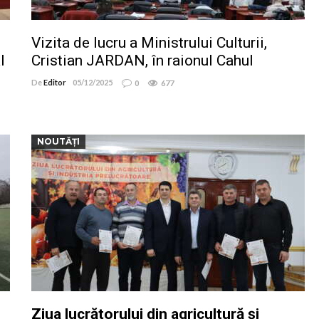
Vizita de lucru a Ministrului Culturii,
l
Cristian JARDAN, în raionul Cahul
De
Editor
05/12/2025
0
677
NOUTĂȚI
Ziua lucrătorului din agricultură și