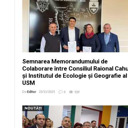
Semnarea Memorandumului de
Colaborare între Consiliul Raional Cahu
și Institutul de Ecologie și Geografie al
USM
De
Editor
25/11/2025
0
539
NOUTĂȚI