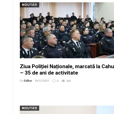
NOUTĂȚI
Ziua Poliției Naționale, marcată la Cahu
– 35 de ani de activitate
De
Editor
18/12/2025
0
583
NOUTĂȚI