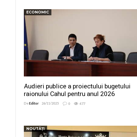
ECONOMIC
Audieri publice a proiectului bugetului
raionului Cahul pentru anul 2026
De
Editor
26/11/2025
0
477
NOUTĂȚI