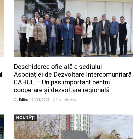
Deschiderea oficială a sediului
l
Asociației de Dezvoltare Intercomunitară
CAHUL – Un pas important pentru
cooperare și dezvoltare regională
De
Editor
14/11/2025
0
524
NOUTĂȚI