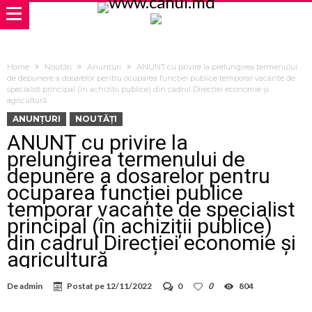
Home
Noutăți
Anunțuri
ANUNȚ cu privire la prelungirea termenului
de depunere a dosarelor pentru ocuparea funcției publice temporar vacante de
specialist principal (în achiziții publice) din cadrul Direcției economie și
agricultură
ANUNȚURI
NOUTĂȚI
ANUNȚ cu privire la
prelungirea termenului de
depunere a dosarelor pentru
ocuparea funcției publice
temporar vacante de specialist
principal (în achiziții publice)
din cadrul Direcției economie și
agricultură
De
admin
Postat pe
12/11/2022
0
0
804