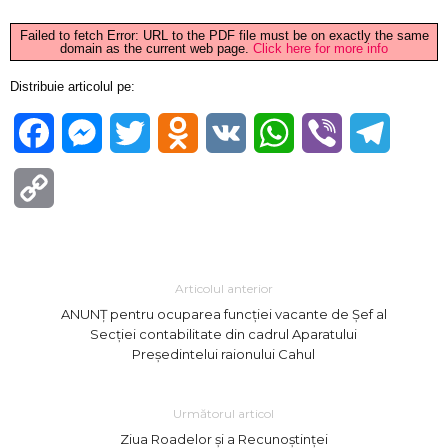
Failed to fetch Error: URL to the PDF file must be on exactly the same
domain as the current web page.
Click here for more info
Distribuie articolul pe:
Facebook
Messenger
Twitter
Odnoklassniki
VK
WhatsApp
Viber
Telegra
Copy
Link
Articolul anterior
ANUNȚ pentru ocuparea funcției vacante de Șef al
Secției contabilitate din cadrul Aparatului
Președintelui raionului Cahul
Următorul articol
Ziua Roadelor și a Recunoștinței