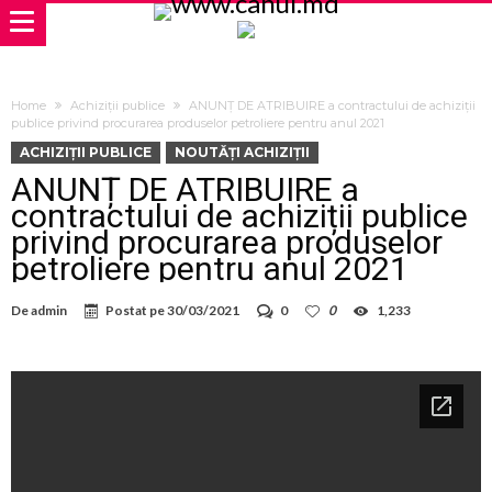
Home
Achiziții publice
ANUNȚ DE ATRIBUIRE a contractului de achiziții
publice privind procurarea produselor petroliere pentru anul 2021
ACHIZIȚII PUBLICE
NOUTĂȚI ACHIZIȚII
ANUNȚ DE ATRIBUIRE a
contractului de achiziții publice
privind procurarea produselor
petroliere pentru anul 2021
De
admin
Postat pe
30/03/2021
0
0
1,233