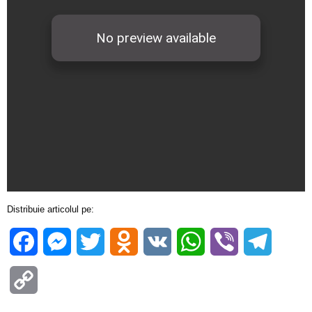
Distribuie articolul pe:
Facebook
Messenger
Twitter
Odnoklassniki
VK
WhatsApp
Viber
Telegra
Copy
Link