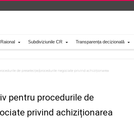
 Raional
Subdiviziunile CR
Transparența decizională
rocedurile de preselecție/procedurile negociate privind achiziționarea
siv pentru procedurile de
ociate privind achiziționarea