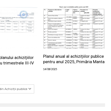
Planul anual al achizițiilor publice
lanului achizițiilor
pentru anul 2025, Primăria Manta
u trimestrele III-IV
14/08/2025
in Achiziții publice