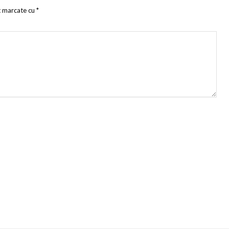
t marcate cu
*