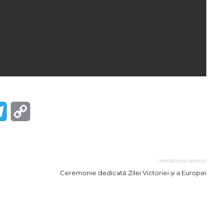
r
Telegram
Copy
Link
Următorul articol
Ceremonie dedicată Zilei Victoriei și a Europei