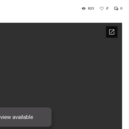
823
0
0