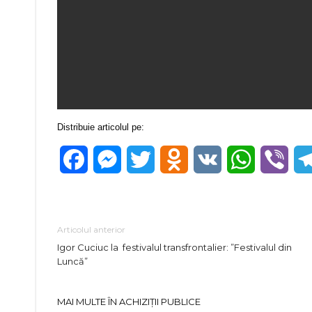
Distribuie articolul pe:
Facebook
Messenger
Twitter
Odnoklassniki
VK
WhatsApp
Vibe
Articolul anterior
Igor Cuciuc la festivalul transfrontalier: ”Festivalul din
Luncă”
MAI MULTE ÎN ACHIZIȚII PUBLICE