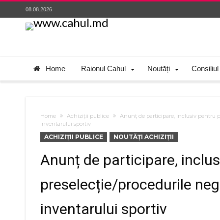
08.08.2026
Home
Raionul Cahul
Noutăți
Consiliul
Home
Achiziții publice
Anunț de participare, inclusiv pentru p
inventarului sportiv
ACHIZIȚII PUBLICE
NOUTĂȚI ACHIZIȚII
Anunț de participare, inclu
preselecție/procedurile neg
inventarului sportiv