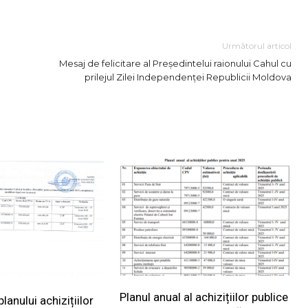
Link
Următorul articol
Mesaj de felicitare al Președintelui raionului Cahul cu
prilejul Zilei Independenței Republicii Moldova
Planul anual al achizițiilor publice
lanului achizițiilor