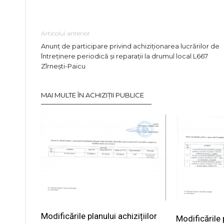
Articolul anterior
Anunț de participare privind achiziționarea lucrărilor de
întreținere periodică și reparații la drumul local L667
Zîrnești-Paicu
MAI MULTE ÎN ACHIZIȚII PUBLICE
Modificările planului achizițiilor
Modificările p