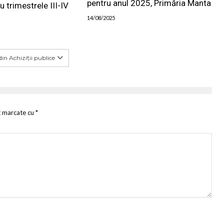
pentru anul 2025, Primăria Manta
u trimestrele III-IV
14/08/2025
in Achiziții publice
t marcate cu
*