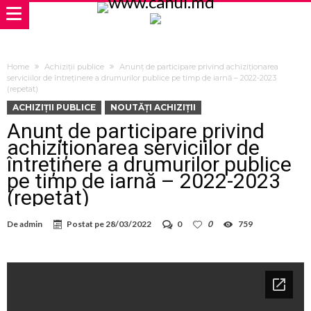
Home
Achiziții publice
Anunț de participare privind achiziționarea
serviciilor de întreținere a drumurilor publice pe timp de iarnă – 2022-2023
(repetat)
ACHIZIȚII PUBLICE
NOUTĂȚI ACHIZIȚII
Anunț de participare privind
achiziționarea serviciilor de
întreținere a drumurilor publice
pe timp de iarnă – 2022-2023
(repetat)
De
admin
Postat pe
28/03/2022
0
0
759