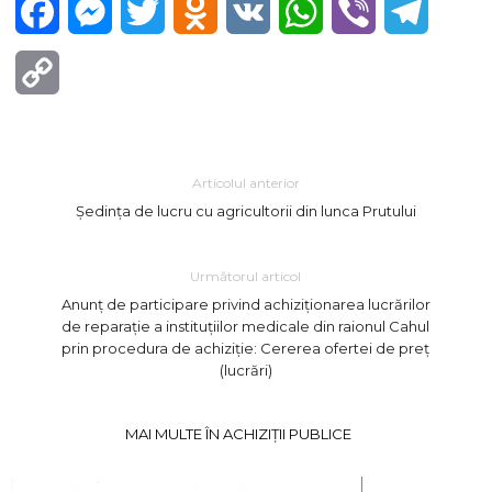
Facebook
Messenger
Twitter
Odnoklassniki
VK
WhatsApp
Viber
Telegra
Copy
Link
Articolul anterior
Ședința de lucru cu agricultorii din lunca Prutului
Următorul articol
Anunț de participare privind achiziționarea lucrărilor
de reparație a instituțiilor medicale din raionul Cahul
prin procedura de achiziție: Cererea ofertei de preț
(lucrări)
MAI MULTE ÎN ACHIZIȚII PUBLICE