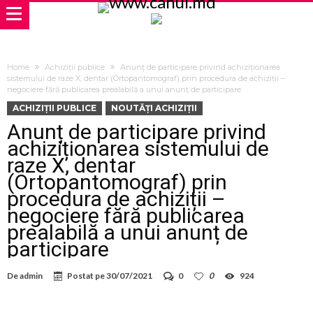
Home
Achiziții publice
Anunț de participare privind achiziționarea
sistemului de raze X, dentar (Ortopantomograf) prin procedura de achiziții –
negociere fără publicarea prealabilă a unui anunț de participare
ACHIZIȚII PUBLICE
NOUTĂȚI ACHIZIȚII
Anunț de participare privind
achiziționarea sistemului de
raze X, dentar
(Ortopantomograf) prin
procedura de achiziții –
negociere fără publicarea
prealabilă a unui anunț de
participare
De
admin
Postat pe
30/07/2021
0
0
924