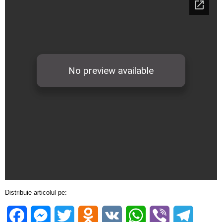
Distribuie articolul pe:
Facebook
Messenger
Twitter
Odnoklassniki
VK
WhatsApp
Viber
Telegra