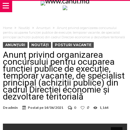
Home
Noutăți
Anunțuri
Anunț privind organizarea concursului
pentru ocuparea funcției publice de execuție, temporar vacante, de specialist
principal (achiziții publice) din cadrul Direcției economie și dezvoltare teritorială
ANUNȚURI
NOUTĂȚI
POSTURI VACANTE
Anunț privind organizarea
concursului pentru ocuparea
funcției publice de execuție,
temporar vacante, de specialist
principal (achiziții publice) din
cadrul Direcției economie și
dezvoltare teritorială
De
admin
Postat pe
14/06/2021
0
0
1,164