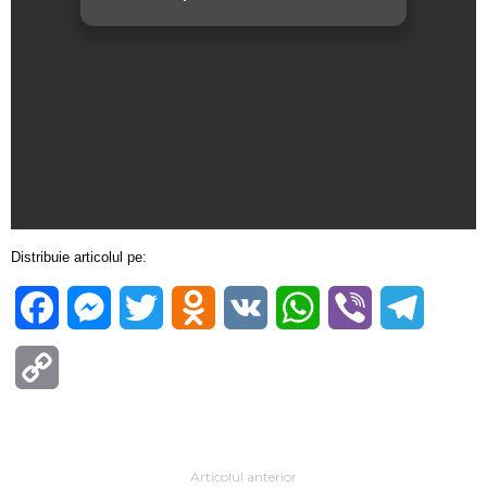
Distribuie articolul pe:
Facebook
Messenger
Twitter
Odnoklassniki
VK
WhatsApp
Viber
Telegra
Copy
Link
Articolul anterior