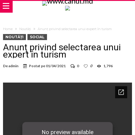
Home
Noutăți
Anunț privind selectarea unui expert în turism
NOUTĂȚI
SOCIAL
Anunț privind selectarea unui
expert în turism
De
admin
Postat pe
01/04/2021
0
0
1,796