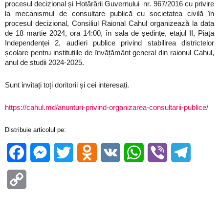
procesul decizional și Hotărârii Guvernului nr. 967/2016 cu privire
la mecanismul de consultare publică cu societatea civilă în
procesul decizional, Consiliul Raional Cahul organizează la data
de 18 martie 2024, ora 14:00, în sala de ședințe, etajul II, Piața
Independenței 2, audieri publice privind stabilirea districtelor
școlare pentru instituțiile de învățământ general din raionul Cahul,
anul de studii 2024-2025.
Sunt invitați toți doritorii și cei interesați.
https://cahul.md/anunturi-privind-organizarea-consultarii-publice/
Distribuie articolul pe:
Facebook
Messenger
Twitter
Odnoklassniki
VK
WhatsApp
Viber
Telegra
Copy
Link