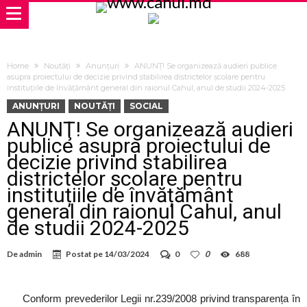
Home
Noutăți
Anunțuri
ANUNŢ! Se organizează audieri publice
asupra proiectului de decizie privind stabilirea districtelor școlare pentru
instituțiile de învățământ general din raionul Cahul, anul de studii 2024-2025
ANUNȚURI
NOUTĂȚI
SOCIAL
ANUNŢ! Se organizează audieri
publice asupra proiectului de
decizie privind stabilirea
districtelor școlare pentru
instituțiile de învățământ
general din raionul Cahul, anul
de studii 2024-2025
De
admin
Postat pe
14/03/2024
0
0
688
Conform prevederilor Legii nr.239/2008 privind transparența în