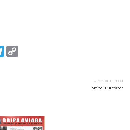
r
Telegram
Copy
Link
Următorul articol
Articolul următor