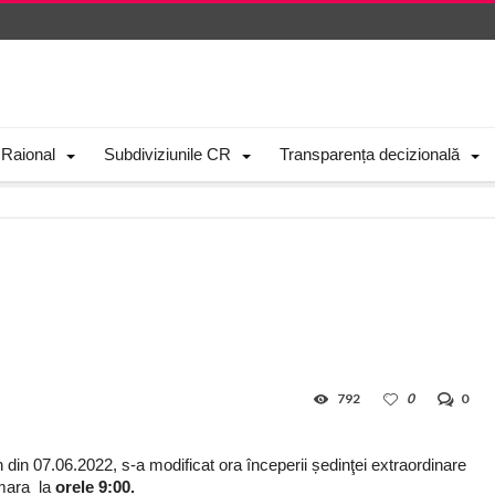
 Raional
Subdiviziunile CR
Transparența decizională
792
0
0
 din 07.06.2022, s-a modificat ora începerii ședinţei extraordinare
mara la
orele 9:00.