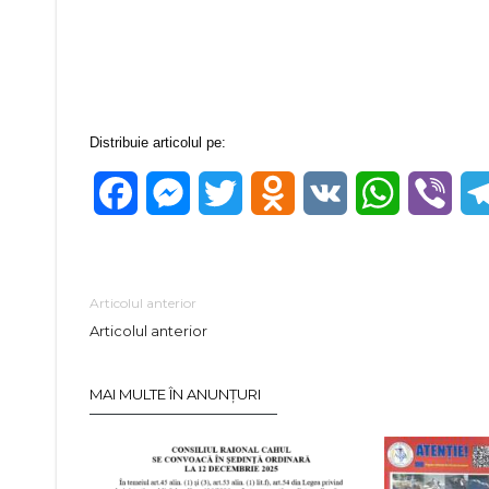
Distribuie articolul pe:
Facebook
Messenger
Twitter
Odnoklassniki
VK
WhatsApp
Vibe
Articolul anterior
Articolul anterior
MAI MULTE ÎN ANUNȚURI