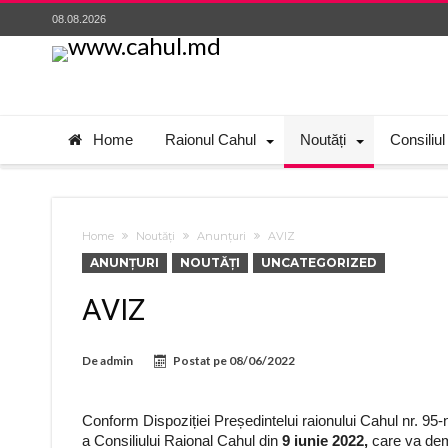
08.08.2026
Home
Raionul Cahul
Noutăți
Consiliul
Home
Noutăți
Anunțuri
AVIZ
ANUNȚURI
NOUTĂȚI
UNCATEGORIZED
AVIZ
De
admin
Postat pe
08/06/2022
Conform Dispoziției Președintelui raionului Cahul nr. 95-n
a Consiliului Raional Cahul din
9 iunie 2022,
care va de