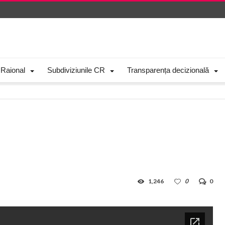
 Raional
Subdiviziunile CR
Transparența decizională
1,246
0
0