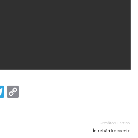
r
Telegram
Copy
Link
Următorul articol
Întrebări frecvente