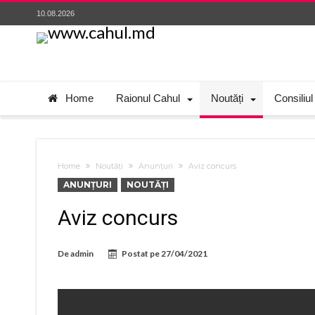
10.08.2026
Home
Raionul Cahul
Noutăți
Consiliul
Home
Noutăți
Anunțuri
Aviz concurs
ANUNȚURI
NOUTĂȚI
Aviz concurs
De
admin
Postat pe
27/04/2021