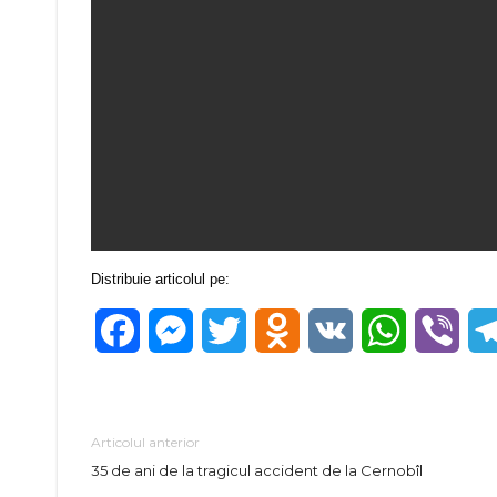
Distribuie articolul pe:
Facebook
Messenger
Twitter
Odnoklassniki
VK
WhatsApp
Vibe
Articolul anterior
35 de ani de la tragicul accident de la Cernobîl