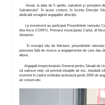
Anual, la data de 5 aprilie, salvatorii şi pompierii 
Salvatorului”. În acest context, în incinta Direcției S
dedicată omagierii angajaților direcției.
La eveniment au participat Președintele raionului Ca
dna Anca CORFU, Primarul municipiului Cahul, dl Nico
Veniamin.
În mesajul său de felicitare, președintele raionului a
pasiunea față de munca și angajamentul de care dau dova
altora.
Angajații Inspectoratului General pentru Situații de Urg
să salveze vieți, să prevină situațiile de risc, totodată 
moment în cadrul instituției activează peste 2000 de anga
an consecutiv.