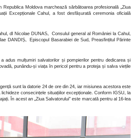
din Republica Moldova marchează sărbătoarea profesională „Ziua
ituații Excepționale Cahul, a fost desfășurată ceremonia oficială
hul, dl Nicolae DUNAS, Consulul general al României la Cahul,
lae DANDIȘ, Episcopul Basarabiei de Sud, Preasfințitul Părinte
 adus mulțumiri salvatorilor și pompierilor pentru dedicarea și
dă, punându-și viața în pericol pentru a proteja și salva viețile
ență sunt la datorie 24 de ore din 24, iar misiunea acestora este
să lichideze consecințele situațiilor excepționale. Conform IGSU, la
jați. În acest an „Ziua Salvatorului” este marcată pentru al 16-lea