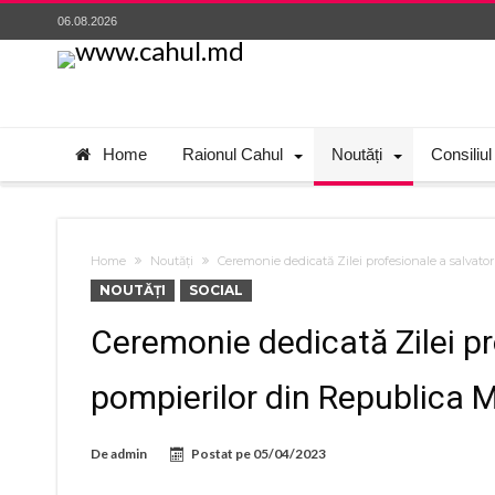
06.08.2026
Home
Raionul Cahul
Noutăți
Consiliul
Home
Noutăți
Ceremonie dedicată Zilei profesionale a salvator
NOUTĂȚI
SOCIAL
Ceremonie dedicată Zilei pro
pompierilor din Republica 
De
admin
Postat pe
05/04/2023