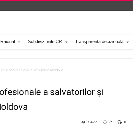
 Raional
Subdiviziunile CR
Transparența decizională
ilor și pompierilor din Republica Moldova
fesionale a salvatorilor și
Moldova
1,477
0
0