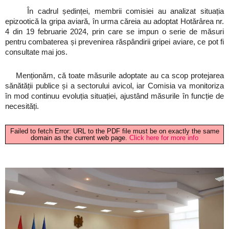
În cadrul ședinței, membrii comisiei au analizat situația
epizootică la gripa aviară, în urma căreia au adoptat Hotărârea nr.
4 din 19 februarie 2024, prin care se impun o serie de măsuri
pentru combaterea și prevenirea răspândirii gripei aviare, ce pot fi
consultate mai jos.
Menționăm, că toate măsurile adoptate au ca scop protejarea
sănătății publice și a sectorului avicol, iar Comisia va monitoriza
în mod continuu evoluția situației, ajustând măsurile în funcție de
necesități.
Failed to fetch Error: URL to the PDF file must be on exactly the same
domain as the current web page.
Click here for more info