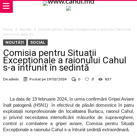
Home
Noutăți
Comisia pentru Situații Excepționale a raionului Cahul s-a
întrunit în ședință
NOUTĂȚI
SOCIAL
Comisia pentru Situații
Excepționale a raionului Cahul
s-a întrunit în ședință
De
admin
Postat pe
19/02/2024
0
0
837
La data de 19 februarie 2024, în urma confirmării Gripei Aviare
înalt patogenă (H5N1) în efectivul de păsări domestice în patru
exploatații nonprofesionale din localitatea Burlacu, raionul Cahul,
și privind necesitatea intensificării măsurilor de supraveghere,
control și combatere a gripei aviare, Comisia pentru Situații
Excepționale a raionului Cahul s-a întrunit ședință extraordinară.