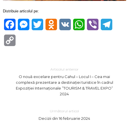
Distribuie articolul pe:
Facebook
Messenger
Twitter
Odnoklassniki
VK
WhatsApp
Viber
Telegra
Copy
Link
Articolul anterior
O nouă excelare pentru Cahul – Locul I – Cea mai
complexă prezentare a destinației turistice în cadrul
Expoziției Internaționale ”TOURISM & TRAVEL EXPO”
2024
Următorul articol
Decizii din 16 februarie 2024