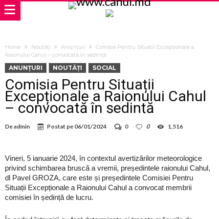
Home
Noutăți
Anunțuri
Comisia Pentru Situații Excepționale a
Raionului Cahul – convocată în ședință
ANUNȚURI
NOUTĂȚI
SOCIAL
Comisia Pentru Situații
Excepționale a Raionului Cahul
– convocată în ședință
De
admin
Postat pe
06/01/2024
0
0
1,516
Vineri, 5 ianuarie 2024, în contextul avertizărilor meteorologice
privind schimbarea bruscă a vremii, președintele raionului Cahul,
dl Pavel GROZA, care este și președintele Comisiei Pentru
Situații Excepționale a Raionului Cahul a convocat membrii
comisiei în ședință de lucru.