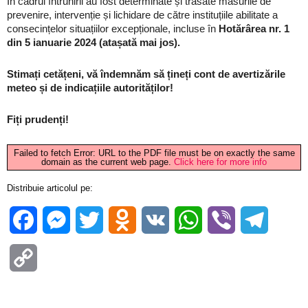
În cadrul întrunirii au fost determinate și trasate măsurile de
prevenire, intervenție și lichidare de către instituțiile abilitate a
consecințelor situațiilor excepționale, incluse în
Hotărârea nr. 1
din 5 ianuarie 2024
(atașată mai jos).
Stimați cetățeni, vă îndemnăm să țineți cont de avertizările
meteo și de indicațiile autorităților!
Fiți prudenți!
Failed to fetch Error: URL to the PDF file must be on exactly the same
domain as the current web page.
Click here for more info
Distribuie articolul pe:
Facebook
Messenger
Twitter
Odnoklassniki
VK
WhatsApp
Viber
Telegra
Copy
Link