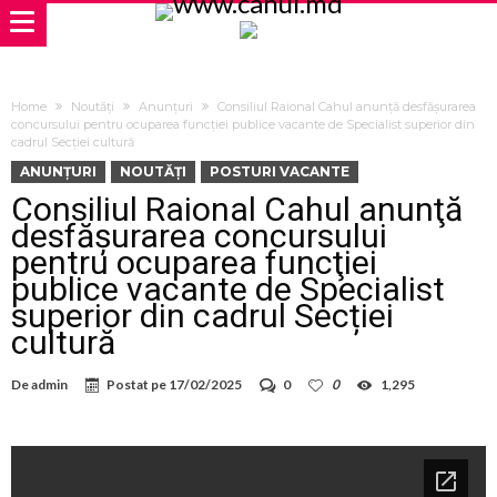
Home
Noutăți
Anunțuri
Consiliul Raional Cahul anunţă desfăşurarea
concursului pentru ocuparea funcţiei publice vacante de Specialist superior din
cadrul Secției cultură
ANUNȚURI
NOUTĂȚI
POSTURI VACANTE
Consiliul Raional Cahul anunţă
desfăşurarea concursului
pentru ocuparea funcţiei
publice vacante de Specialist
superior din cadrul Secției
cultură
De
admin
Postat pe
17/02/2025
0
0
1,295