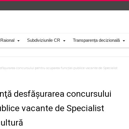
 Raional
Subdiviziunile CR
Transparența decizională
sfăşurarea concursului pentru ocuparea funcţiei publice vacante de Specialist
unţă desfăşurarea concursului
blice vacante de Specialist
cultură