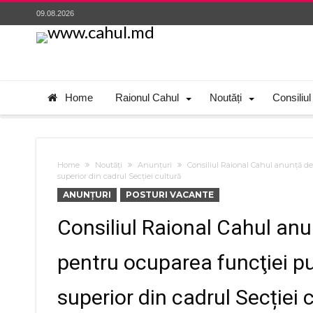
09.08.2026
Home
Raionul Cahul
Noutăți
Consiliul
Home
Noutăți
Anunțuri
Consiliul Raional Cahul anunţă de
superior din cadrul Secției cultură
ANUNȚURI
POSTURI VACANTE
Consiliul Raional Cahul an
pentru ocuparea funcţiei pu
superior din cadrul Secției 