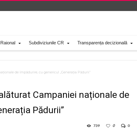
 Raional
Subdiviziunile CR
Transparența decizională
naționale de împădurire, cu genericul „Generația Pădurii”
 alăturat Campaniei naționale de
nerația Pădurii”
739
0
0