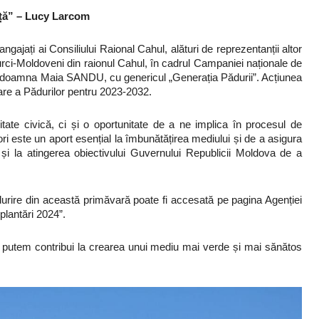
nță” – Lucy Larcom
ați ai Consiliului Raional Cahul, alături de reprezentanții altor
Baurci-Moldoveni din raionul Cahul, în cadrul Campaniei naționale de
, doamna Maia SANDU, cu genericul „Generația Pădurii”. Acțiunea
tare a Pădurilor pentru 2023-2032.
e civică, ci și o oportunitate de a ne implica în procesul de
ori este un aport esențial la îmbunătățirea mediului și de a asigura
m și la atingerea obiectivului Guvernului Republicii Moldova de a
ire din această primăvară poate fi accesată pe pagina Agenției
plantări 2024”.
, putem contribui la crearea unui mediu mai verde și mai sănătos