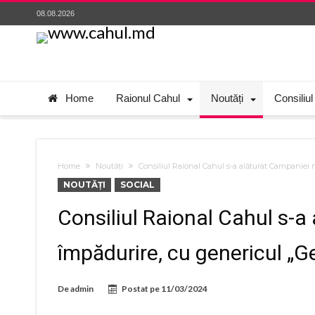
08.08.2026
Home
Raionul Cahul
Noutăți
Consiliul
Home
Noutăți
Consiliul Raional Cahul s-a alăturat Campaniei 
NOUTĂȚI
SOCIAL
Consiliul Raional Cahul s-a
împădurire, cu genericul „Ge
De
admin
Postat pe
11/03/2024