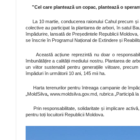
”Cel care plantează un copac, plantează o spera
La 10 martie, conducerea raionului Cahul precum și angaj
colective au participat la plantarea de arbori, în satul 
împădurire, lansată de Președintele Republicii Moldova
se înscrie în Programul Național de Extindere și Reabili
Această acțiune reprezintă nu doar o responsabilitat
îmbunătățire a calității mediului nostru. Plantarea de arb
un viitor sustenabil pentru generațiile viitoare, precu
împăduri în următorii 10 ani, 145 mii ha.
Harta terenurilor pentru întreaga campanie de împădur
„MoldSilva„ www.moldsilva.gov.md, rubrica „Participă la 
Prin responsabilitate, solidaritate și implicare activă
pentru toți locuitorii Republicii Moldova.