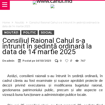
Home
Noutăți
Consiliul Raional Cahul s-a întrunit în ședință ordinară la
data de 14 martie 2025
NOUTĂȚI
POLITIC
SOCIAL
Consiliul Raional Cahul s-a
întrunit în ședință ordinară la
data de 14 martie 2025
De
admin
Postat pe
14/03/2025
0
0
767
Astăzi, consilierii raionali s-au întrunit în ședință ordinară, în
cadrul căreia au fost examinate și supuse aprobării proiecte de
decizii privind executarea și modificarea bugetului raional,
gestionarea patrimoniului public, precum și alte aspecte ce
vizează buna funcționare a administrației publice locale.