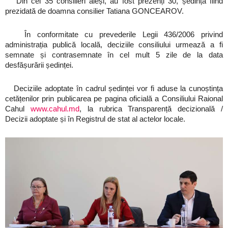
Din cei 35 consilieri aleși, au fost prezenți 30, ședința fiind
prezidată de doamna consilier Tatiana GONCEAROV.
În conformitate cu prevederile Legii 436/2006 privind
administrația publică locală, deciziile consiliului urmează a fi
semnate și contrasemnate în cel mult 5 zile de la data
desfășurării ședinței.
Deciziile adoptate în cadrul ședinței vor fi aduse la cunoștința
cetățenilor prin publicarea pe pagina oficială a Consiliului Raional
Cahul
www.cahul.md
, la rubrica Transparență decizională /
Decizii adoptate și în Registrul de stat al actelor locale.