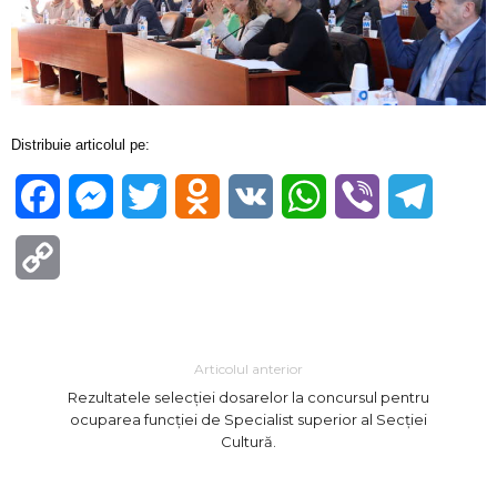
Distribuie articolul pe:
Facebook
Messenger
Twitter
Odnoklassniki
VK
WhatsApp
Viber
Telegra
Copy
Link
Articolul anterior
Rezultatele selecției dosarelor la concursul pentru
ocuparea funcției de Specialist superior al Secției
Cultură.