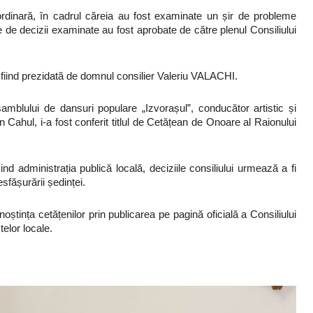
ordinară, în cadrul căreia au fost examinate un șir de probleme
e de decizii examinate au fost aprobate de către plenul Consiliului
 fiind prezidată de domnul consilier Valeriu VALACHI.
blului de dansuri populare „Izvorașul”, conducător artistic și
 Cahul, i-a fost conferit titlul de Cetățean de Onoare al Raionului
d administrația publică locală, deciziile consiliului urmează a fi
sfășurării ședinței.
oștința cetățenilor prin publicarea pe pagină oficială a Consiliului
telor locale.