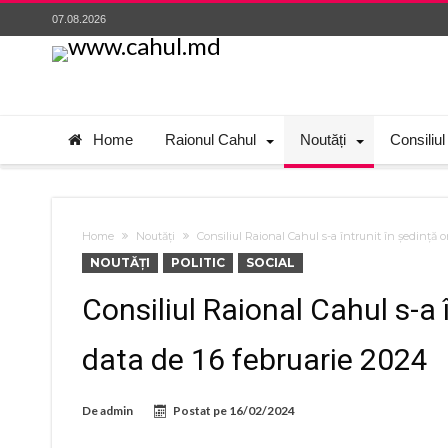
07.08.2026
Home
Raionul Cahul
Noutăți
Consiliul
Home
Noutăți
Consiliul Raional Cahul s-a întrunit în ședință o
NOUTĂȚI
POLITIC
SOCIAL
Consiliul Raional Cahul s-a î
data de 16 februarie 2024
De
admin
Postat pe
16/02/2024