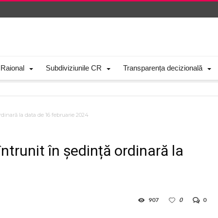
 Raional
Subdiviziunile CR
Transparența decizională
rdinară la data de 16 februarie 2024
ntrunit în ședință ordinară la
907
0
0