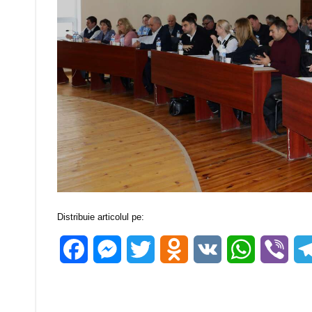
Distribuie articolul pe:
Facebook
Messenger
Twitter
Odnoklassniki
VK
WhatsApp
Vibe