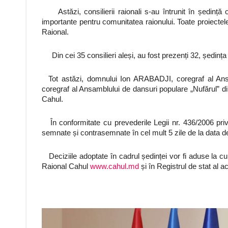
Astăzi, consilierii raionali s-au întrunit în ședință 
importante pentru comunitatea raionului. Toate proiectel
Raional.
Din cei 35 consilieri aleși, au fost prezenți 32, ședința
Tot astăzi, domnului Ion ARABADJI, coregraf al Ansam
coregraf al Ansamblului de dansuri populare „Nufărul” din
Cahul.
În conformitate cu prevederile Legii nr. 436/2006 privin
semnate și contrasemnate în cel mult 5 zile de la data de
Deciziile adoptate în cadrul ședinței vor fi aduse la cun
Raional Cahul
www.cahul.md
și în Registrul de stat al ac