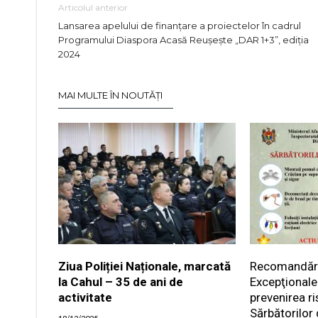
Articolul anterior
Lansarea apelului de finanțare a proiectelor în cadrul
Programului Diaspora Acasă Reușește „DAR 1+3”, ediția
2024
MAI MULTE ÎN NOUTĂȚI
Ziua Poliției Naționale, marcată
Recomandările
la Cahul – 35 de ani de
Excepţionale
activitate
prevenirea ri
Sărbătorilor 