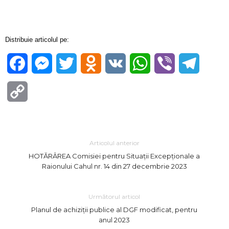
Distribuie articolul pe:
Facebook
Messenger
Twitter
Odnoklassniki
VK
WhatsApp
Viber
Telegra
Copy
Link
Articolul anterior
HOTĂRÂREA Comisiei pentru Situații Excepționale a
Raionului Cahul nr. 14 din 27 decembrie 2023
Următorul articol
Planul de achiziții publice al DGF modificat, pentru
anul 2023