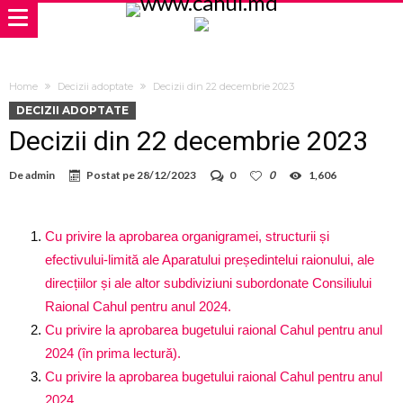
Home
Decizii adoptate
Decizii din 22 decembrie 2023
DECIZII ADOPTATE
Decizii din 22 decembrie 2023
De
admin
Postat pe
28/12/2023
0
0
1,606
Cu privire la aprobarea organigramei, structurii și
efectivului-limită ale Aparatului președintelui raionului, ale
direcțiilor și ale altor subdiviziuni subordonate Consiliului
Raional Cahul pentru anul 2024.
Cu privire la aprobarea bugetului raional Cahul pentru anul
2024 (în prima lectură).
Cu privire la aprobarea bugetului raional Cahul pentru anul
2024.