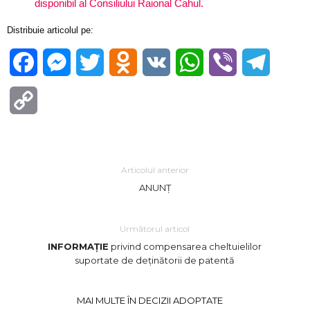
disponibil al Consiliului Raional Cahul.
Distribuie articolul pe:
Facebook
Messenger
Twitter
Odnoklassniki
VK
WhatsApp
Viber
Telegra
Copy
Link
Articolul anterior
ANUNȚ
Următorul articol
INFORMAȚIE
privind compensarea cheltuielilor
suportate de deținătorii de patentă
MAI MULTE ÎN DECIZII ADOPTATE