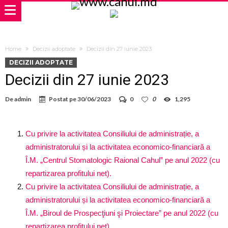
Home
Decizii adoptate
Decizii din 27 iunie 2023
DECIZII ADOPTATE
Decizii din 27 iunie 2023
De
admin
Postat pe
30/06/2023
0
0
1,295
Cu privire la activitatea Consiliului de administrație, a
administratorului și la activitatea economico-financiară a
Î.M. „Centrul Stomatologic Raional Cahul” pe anul 2022 (cu
repartizarea profitului net).
Cu privire la activitatea Consiliului de administrație, a
administratorului și la activitatea economico-financiară a
Î.M. „Biroul de Prospecţiuni şi Proiectare” pe anul 2022 (cu
repartizarea profitului net).