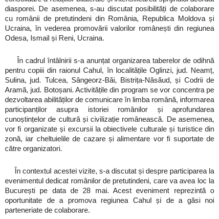
diasporei. De asemenea, s-au discutat posibilități de colaborare
cu românii de pretutindeni din România, Republica Moldova și
Ucraina, în vederea promovării valorilor românești din regiunea
Odesa, Ismail și Reni, Ucraina.
În cadrul întâlnirii s-a anunțat organizarea taberelor de odihnă
pentru copiii din raionul Cahul, în localitățile Oglinzi, jud. Neamț,
Sulina, jud. Tulcea, Sângeorz-Băi, Bistrița-Năsăud, și Codrii de
Aramă, jud. Botoșani. Activitățile din program se vor concentra pe
dezvoltarea abilităților de comunicare în limba română, informarea
participanților asupra istoriei românilor și aprofundarea
cunoștințelor de cultură și civilizație românească. De asemenea,
vor fi organizate și excursii la obiectivele culturale și turistice din
zonă, iar cheltuielile de cazare și alimentare vor fi suportate de
către organizatori.
În contextul acestei vizite, s-a discutat și despre participarea la
evenimentul dedicat românilor de pretutindeni, care va avea loc la
București pe data de 28 mai. Acest eveniment reprezintă o
oportunitate de a promova regiunea Cahul și de a găsi noi
parteneriate de colaborare.