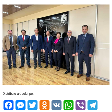
Distribuie articolul pe:
Facebook
Messenger
Twitter
Odnoklassniki
VK
WhatsApp
Viber
Telegra