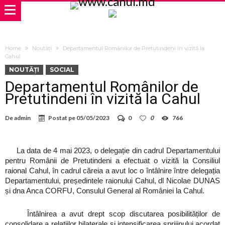
Home
Noutăți
Departamentul Românilor de Pretutindeni în vizită la
Cahul
NOUTĂȚI
SOCIAL
Departamentul Românilor de
Pretutindeni în vizită la Cahul
De
admin
Postat pe
05/05/2023
0
0
766
La data de 4 mai 2023, o delegație din cadrul Departamentului
pentru Românii de Pretutindeni a efectuat o vizită la Consiliul
raional Cahul, în cadrul căreia a avut loc o întâlnire între delegația
Departamentului, președintele raionului Cahul, dl Nicolae DUNAS
și dna Anca CORFU, Consulul General al României la Cahul.
Întâlnirea a avut drept scop discutarea posibilităților de
consolidare a relațiilor bilaterale și intensificarea sprijinului acordat