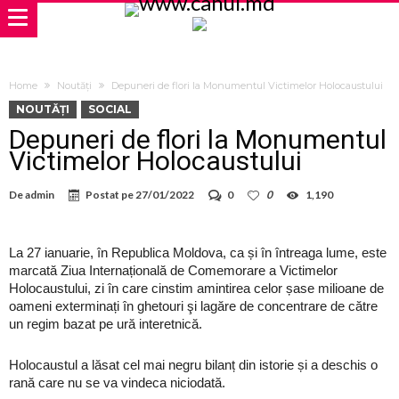
Home
Noutăți
Depuneri de flori la Monumentul Victimelor Holocaustului
NOUTĂȚI
SOCIAL
Depuneri de flori la Monumentul
Victimelor Holocaustului
De
admin
Postat pe
27/01/2022
0
0
1,190
La 27 ianuarie, în Republica Moldova, ca și în întreaga lume, este
marcată Ziua Internațională de Comemorare a Victimelor
Holocaustului, zi în care cinstim amintirea celor șase milioane de
oameni exterminați în ghetouri şi lagăre de concentrare de către
un regim bazat pe ură interetnică.
Holocaustul a lăsat cel mai negru bilanț din istorie și a deschis o
rană care nu se va vindeca niciodată.