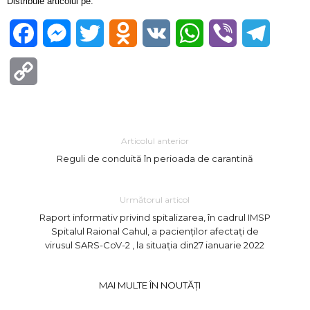
Distribuie articolul pe:
Facebook
Messenger
Twitter
Odnoklassniki
VK
WhatsApp
Viber
Telegra
Copy
Link
Articolul anterior
Reguli de conduită în perioada de carantină
Următorul articol
Raport informativ privind spitalizarea, în cadrul IMSP
Spitalul Raional Cahul, a pacienților afectați de
virusul SARS-CoV-2 , la situația din27 ianuarie 2022
MAI MULTE ÎN NOUTĂȚI