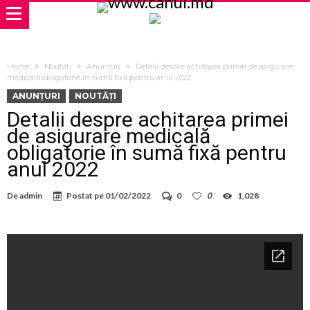
Home
Noutăți
Anunțuri
Detalii despre achitarea primei de asigurare
medicală obligatorie în sumă fixă pentru anul 2022
ANUNȚURI
NOUTĂȚI
Detalii despre achitarea primei
de asigurare medicală
obligatorie în sumă fixă pentru
anul 2022
De
admin
Postat pe
01/02/2022
0
0
1,028