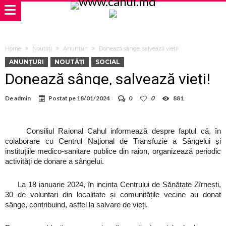
Home
Noutăți
Anunțuri
Donează sânge, salvează vieți!
ANUNȚURI
NOUTĂȚI
SOCIAL
Donează sânge, salvează vieți!
De
admin
Postat pe
18/01/2024
0
0
881
Consiliul Raional Cahul informează despre faptul că, în
colaborare cu Centrul Național de Transfuzie a Sângelui și
instituțiile medico-sanitare publice din raion, organizează periodic
activități de donare a sângelui.
La 18 ianuarie 2024, în incinta Centrului de Sănătate Zîrnești,
30 de voluntari din localitate și comunitățile vecine au donat
sânge, contribuind, astfel la salvare de vieți.