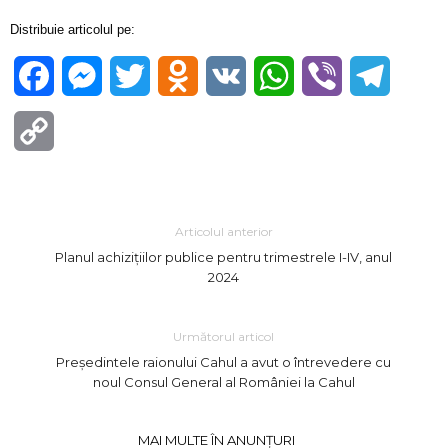
Distribuie articolul pe:
Facebook
Messenger
Twitter
Odnoklassniki
VK
WhatsApp
Viber
Telegra
Copy
Link
Articolul anterior
Planul achizițiilor publice pentru trimestrele I-IV, anul
2024
Următorul articol
Președintele raionului Cahul a avut o întrevedere cu
noul Consul General al României la Cahul
MAI MULTE ÎN ANUNȚURI