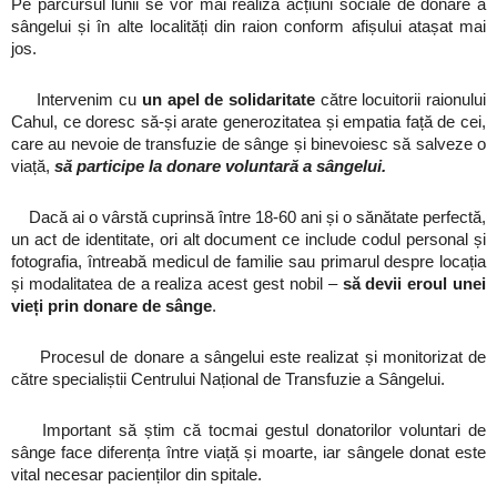
Pe parcursul lunii se vor mai realiza acțiuni sociale de donare a
sângelui și în alte localități din raion conform afișului atașat mai
jos.
Intervenim cu
un apel de solidaritate
către locuitorii raionului
Cahul, ce doresc să-și arate generozitatea și empatia față de cei,
care au nevoie de transfuzie de sânge și binevoiesc să salveze o
viață,
să participe la donare voluntară a sângelui.
Dacă ai o vârstă cuprinsă între 18-60 ani și o sănătate perfectă,
un act de identitate, ori alt document ce include codul personal și
fotografia, întreabă medicul de familie sau primarul despre locația
și modalitatea de a realiza acest gest nobil –
să devii eroul unei
vieți prin donare de sânge
.
Procesul de donare a sângelui este realizat și monitorizat de
către specialiștii Centrului Național de Transfuzie a Sângelui.
Important să știm că tocmai gestul donatorilor voluntari de
sânge face diferența între viață și moarte, iar sângele donat este
vital necesar pacienților din spitale.