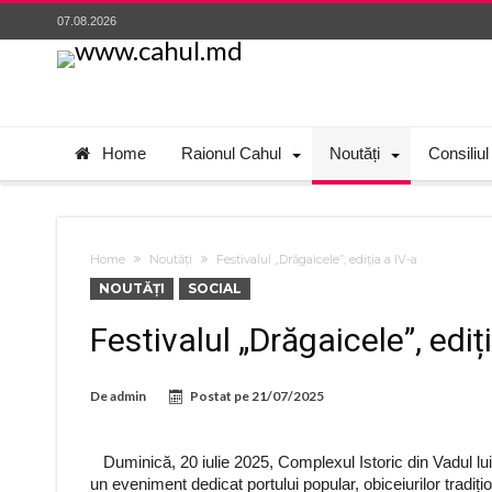
07.08.2026
Home
Raionul Cahul
Noutăți
Consiliul
Home
Noutăți
Festivalul „Drăgaicele”, ediția a IV-a
NOUTĂȚI
SOCIAL
Festivalul „Drăgaicele”, ediț
De
admin
Postat pe
21/07/2025
Duminică, 20 iulie 2025, Complexul Istoric din Vadul lui I
un eveniment dedicat portului popular, obiceiurilor tradițio