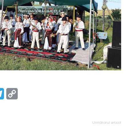
r
Telegram
Copy
Link
Următorul articol