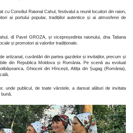
 cu Consiliul Raional Cahul, festivalul a reunit locuitori din raion,
itori ai portului popular, tradițiilor autentice și ai atmosferei de
hul, dl Pavel GROZA, și vicepreședinta raionului, dna Tatiana
le și promotori ai valorilor tradiționale.
 artizanat, cuvântări din partea gazdelor și invitaților, precum și
cabile din Republica Moldova și România. Pe scenă au evoluat
libășeanca, Ghioceii din Hîncești, Altița din Șugag (România),
cală.
 unde publicul, de toate vârstele, a dansat alături de invitata
e bună.