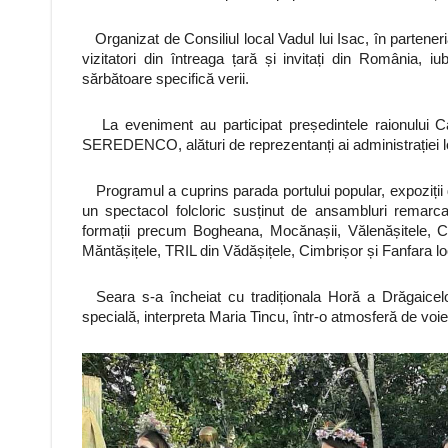
Organizat de Consiliul local Vadul lui Isac, în parteneriat
vizitatori din întreaga țară și invitați din România, iub
sărbătoare specifică verii.
La eveniment au participat președintele raionului Ca
SEREDENCO, alături de reprezentanți ai administrației loca
Programul a cuprins parada portului popular, expoziții de
un spectacol folcloric susținut de ansambluri remar
formații precum Bogheana, Mocănașii, Vălenășitele, Co
Măntășițele, TRIL din Vădășițele, Cimbrișor și Fanfara lo
Seara s-a încheiat cu tradiționala Horă a Drăgaicelor,
specială, interpreta Maria Tincu, într-o atmosferă de voi