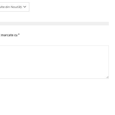
lte din Noutăți
t marcate cu
*