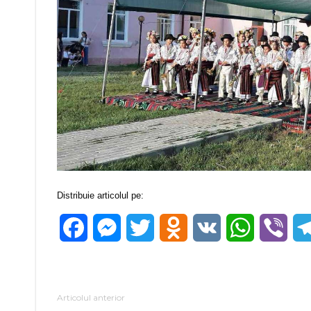
Distribuie articolul pe:
Facebook
Messenger
Twitter
Odnoklassniki
VK
WhatsApp
Vibe
Articolul anterior