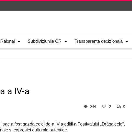
 Raional
Subdiviziunile CR
Transparența decizională
ia a IV-a
546
0
0
sac a fost gazda celei de-a IV-a ediții a Festivalului „Drăgaicele”,
nale și expresiei culturale autentice.