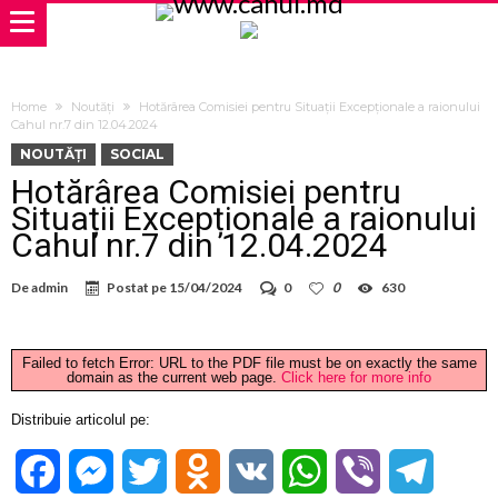
Home
Noutăți
Hotărârea Comisiei pentru Situații Excepționale a raionului
Cahul nr.7 din 12.04.2024
NOUTĂȚI
SOCIAL
Hotărârea Comisiei pentru
Situații Excepționale a raionului
Cahul nr.7 din 12.04.2024
De
admin
Postat pe
15/04/2024
0
0
630
Failed to fetch Error: URL to the PDF file must be on exactly the same
domain as the current web page.
Click here for more info
Distribuie articolul pe:
Facebook
Messenger
Twitter
Odnoklassniki
VK
WhatsApp
Viber
Telegra