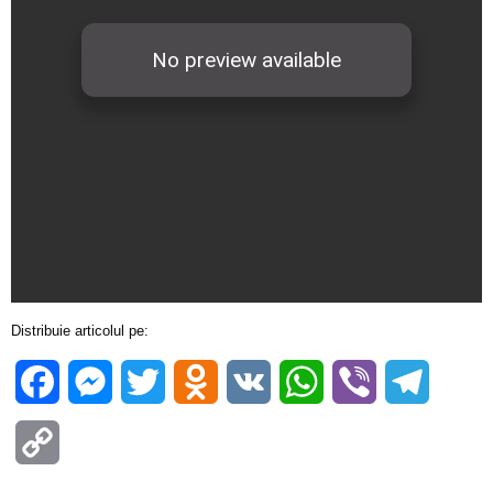
Distribuie articolul pe:
Facebook
Messenger
Twitter
Odnoklassniki
VK
WhatsApp
Viber
Telegra
Copy
Link