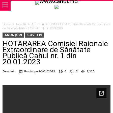
Home
Noutăți
Anunțuri
HOTĂRÂREA Comisiei Raionale Extraordinare
de Sănătate Publică Cahul nr. 1 din 20.01.2023
ANUNȚURI
COVID 19
HOTĂRÂREA Comisiei Raionale
Extraordinare de Sănătate
Publică Cahul nr. 1 din
20.01.2023
De
admin
Postat pe
20/01/2023
0
0
1,225