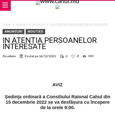
Home
Noutăți
Anunțuri
ÎN ATENȚIA PERSOANELOR INTERESATE
ANUNȚURI
NOUTĂȚI
ÎN ATENȚIA PERSOANELOR
INTERESATE
De
admin
Postat pe
14/12/2022
0
0
995
AVIZ
Ședinţa ordinară a Consiliului Raional Cahul din
15 decembrie 2022 se va desfășura cu începere
de la orele 9:00.