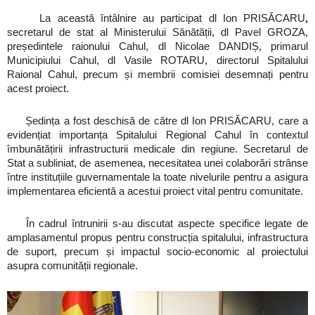
La această întâlnire au participat dl Ion PRISĂCARU
,
secretarul de stat al Ministerului Sănătății, dl Pavel GROZA,
președintele raionului Cahul, dl Nicolae DANDIȘ, primarul
Municipiului Cahul, dl Vasile ROTARU, directorul Spitalului
Raional Cahul, precum și membrii comisiei desemnați pentru
acest proiect.
Ședința a fost deschisă de către dl Ion PRISĂCARU, care a
evidențiat importanța Spitalului Regional Cahul în contextul
îmbunătățirii infrastructurii medicale din regiune. Secretarul de
Stat a subliniat, de asemenea, necesitatea unei colaborări strânse
între instituțiile guvernamentale la toate nivelurile pentru a asigura
implementarea eficientă a acestui proiect vital pentru comunitate.
În cadrul întrunirii s-au discutat aspecte specifice legate de
amplasamentul propus pentru construcția spitalului, infrastructura
de suport, precum și impactul socio-economic al proiectului
asupra comunității regionale.