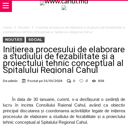
Home
Noutăți
Inițierea procesului de elaborare a studiului de fezabilitate și
a proiectului tehnic conceptual al Spitalului Regional Cahul
NOUTĂȚI
SOCIAL
Inițierea procesului de elaborare
a studiului de fezabilitate și a
proiectului tehnic conceptual al
Spitalului Regional Cahul
De
admin
Postat pe
31/01/2024
0
0
838
În data de 30 ianuarie, curent, s-a desfășurat o ședință de
lucru în incinta Consiliului Raional Cahul, având ca obiectiv
principal discutarea și coordonarea activităților legate de inițierea
procesului de elaborare a studiului de fezabilitate și a proiectului
tehnic conceptual al Spitalului Regional Cahul.