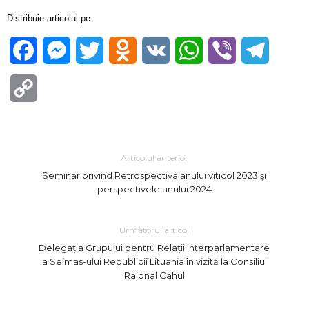
Distribuie articolul pe:
Facebook
Messenger
Twitter
Odnoklassniki
VK
WhatsApp
Viber
Telegra
Copy
Link
Articolul anterior
Seminar privind Retrospectiva anului viticol 2023 și
perspectivele anului 2024
Următorul articol
Delegația Grupului pentru Relații Interparlamentare
a Seimas-ului Republicii Lituania în vizită la Consiliul
Raional Cahul