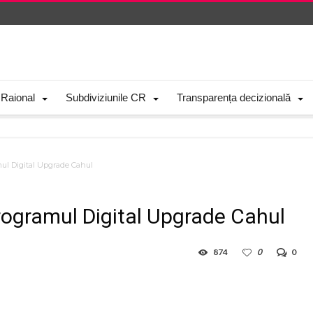
 Raional
Subdiviziunile CR
Transparența decizională
amul Digital Upgrade Cahul
 Programul Digital Upgrade Cahul
874
0
0