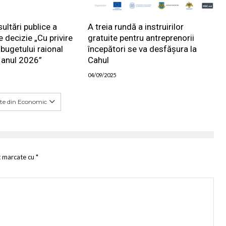
ltări publice a
A treia rundă a instruirilor
e decizie „Cu privire
gratuite pentru antreprenorii
bugetului raional
începători se va desfășura la
 anul 2026”
Cahul
04/09/2025
te din Economic
t marcate cu
*