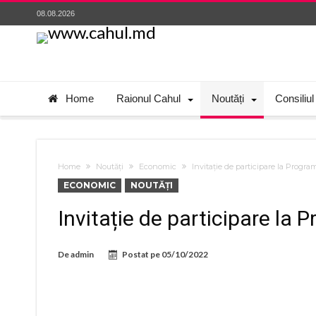
08.08.2026
Home
Raionul Cahul
Noutăți
Consiliul
Home
Noutăți
Economic
Invitație de participare la Progr
ECONOMIC
NOUTĂȚI
Invitație de participare la
De
admin
Postat pe
05/10/2022