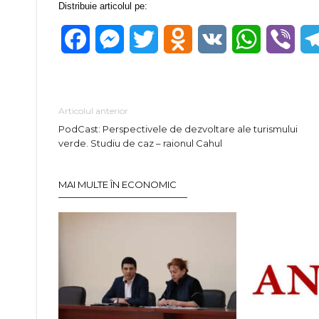
Distribuie articolul pe:
Facebook
Messenger
Twitter
Odnoklassniki
VK
WhatsApp
Vibe
Articolul anterior
PodCast: Perspectivele de dezvoltare ale turismului
verde. Studiu de caz – raionul Cahul
MAI MULTE ÎN ECONOMIC