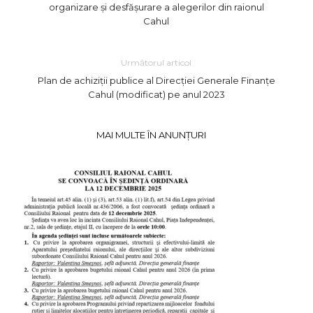
organizare și desfășurare a alegerilor din raionul
Cahul
Următorul articol
Plan de achiziții publice al Direcției Generale Finаnțe
Саhul (modificat) ре аnul 2023
MAI MULTE ÎN ANUNȚURI