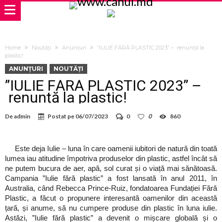
Home
Noutăți
Anunțuri
”IULIE FĂRĂ PLASTIC 2023” – renunță la
plastic!
ANUNȚURI
NOUTĂȚI
”IULIE FĂRĂ PLASTIC 2023” –
renunță la plastic!
De
admin
Postat pe
06/07/2023
0
0
860
Este deja Iulie – luna în care oamenii iubitori de natură din toată
lumea iau atitudine împotriva produselor din plastic, astfel încât să
ne putem bucura de aer, apă, sol curat și o viață mai sănătoasă.
Campania ”Iulie fără plastic” a fost lansată în anul 2011, în
Australia, când Rebecca Prince-Ruiz, fondatoarea Fundației Fără
Plastic, a făcut o propunere interesantă oamenilor din această
țară, și anume, să nu cumpere produse din plastic în luna iulie.
Astăzi, ”Iulie fără plastic” a devenit o mișcare globală și o