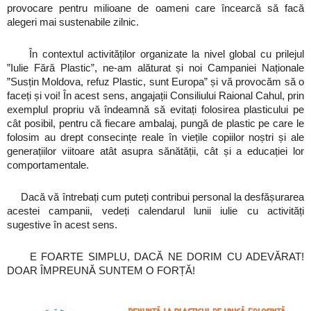
provocare pentru milioane de oameni care încearcă să facă
alegeri mai sustenabile zilnic.
În contextul activităților organizate la nivel global cu prilejul
”Iulie Fără Plastic”, ne-am alăturat și noi Campaniei Naționale
”Susțin Moldova, refuz Plastic, sunt Europa” și vă provocăm să o
faceți și voi! În acest sens, angajații Consiliului Raional Cahul, prin
exemplul propriu vă îndeamnă să evitați folosirea plasticului pe
cât posibil, pentru că fiecare ambalaj, pungă de plastic pe care le
folosim au drept consecințe reale în viețile copiilor noștri și ale
generațiilor viitoare atât asupra sănătății, cât și a educației lor
comportamentale.
Dacă vă întrebați cum puteți contribui personal la desfășurarea
acestei campanii, vedeți calendarul lunii iulie cu activități
sugestive în acest sens.
E FOARTE SIMPLU, DACĂ NE DORIM CU ADEVĂRAT!
DOAR ÎMPREUNĂ SUNTEM O FORȚĂ!