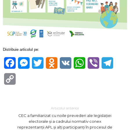
Distribuie articolul pe:
Facebook
Messenger
Twitter
Odnoklassniki
VK
WhatsApp
Viber
Telegra
Copy
Link
Articolul anterior
CEC a familiarizat cu noile prevederi ale legislației
electorale și a cadrului normativ conex
reprezentanții APL și alți participanți în procesul de