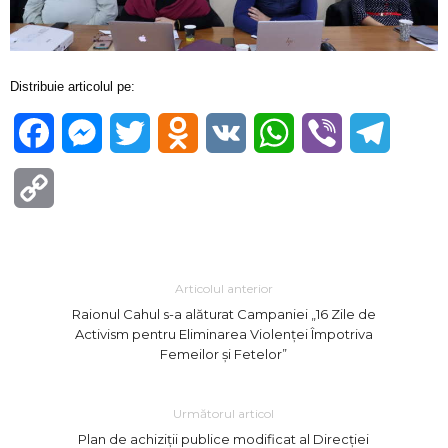
Distribuie articolul pe:
Facebook
Messenger
Twitter
Odnoklassniki
VK
WhatsApp
Viber
Telegra
Copy
Link
Articolul anterior
Raionul Cahul s-a alăturat Campaniei „16 Zile de
Activism pentru Eliminarea Violenței Împotriva
Femeilor și Fetelor”
Următorul articol
Plan de achiziții publice modificat al Direcției