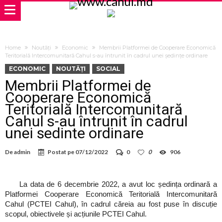
Home
Noutăți
Economic
Membrii Platformei de Cooperare Economică
Teritorială Intercomunitară Cahul s-au întrunit în cadrul unei ședințe ordinare
ECONOMIC
NOUTĂȚI
SOCIAL
Membrii Platformei de
Cooperare Economică
Teritorială Intercomunitară
Cahul s-au întrunit în cadrul
unei ședințe ordinare
De
admin
Postat pe
07/12/2022
0
0
906
La data de 6 decembrie 2022, a avut loc ședința ordinară a
Platformei Cooperare Economică Teritorială Intercomunitară
Cahul (PCTEI Cahul), în cadrul căreia au fost puse în discuție
scopul, obiectivele și acțiunile PCTEI Cahul.