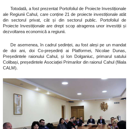
Totodată, a fost prezentat Portofoliul de Proiecte Investiționale
ale Regiunii Cahul, care conține 21 de proiecte investiționale atât
din sectorul privat, cât și din sectorul public. Portofoliul de
Proiecte Investiționale are drept scop atragerea unor investiții și
dezvoltarea economică a regiunii.
De asemenea, în cadrul ședinței, au fost aleși pe un mandat
de doi ani, doi Co-președinți ai Platformei, Nicolae Dunas,
Președintele raionului Cahul, și Ion Dolganiuc, primarul satului
Colibași, președintele Asociației Primarilor din raionul Cahul (filiala
CALM).