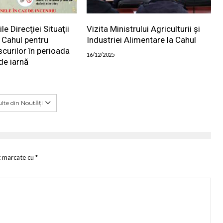
 Direcţiei Situaţii
Vizita Ministrului Agriculturii și
 Cahul pentru
Industriei Alimentare la Cahul
scurilor în perioada
16/12/2025
de iarnă
lte din Noutăți
t marcate cu
*