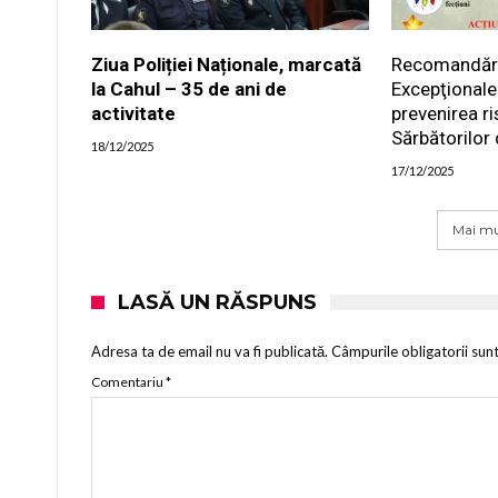
Ziua Poliției Naționale, marcată
Recomandările
la Cahul – 35 de ani de
Excepţionale
activitate
prevenirea ri
Sărbătorilor 
18/12/2025
17/12/2025
Mai mu
LASĂ UN RĂSPUNS
Adresa ta de email nu va fi publicată.
Câmpurile obligatorii sun
Comentariu
*