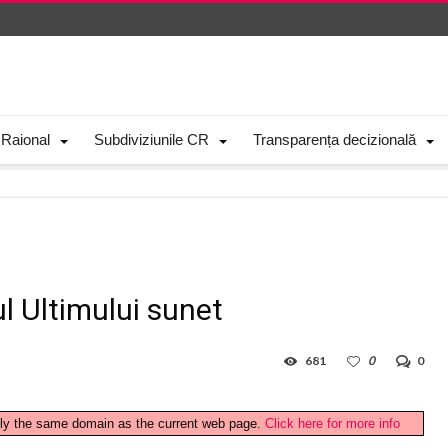
 Raional
Subdiviziunile CR
Transparența decizională
ul Ultimului sunet
681
0
0
ctly the same domain as the current web page.
Click here for more info