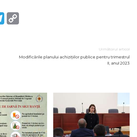
r
Telegram
Copy
Link
Următorul articol
Modificările planului achizițiilor publice реntru trimestrul
II, аnuI 2023