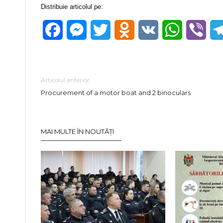
Distribuie articolul pe:
Facebook
Messenger
Twitter
Odnoklassniki
VK
WhatsApp
Vibe
Articolul anterior
Procurement of a motor boat and 2 binoculars
MAI MULTE ÎN NOUTĂȚI