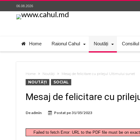
06.08.2026
Home
Raionul Cahul
Noutăți
Consiliul
Home
Noutăți
Mesaj de felicitare cu prilejul Ultimului sunet
NOUTĂȚI
SOCIAL
Mesaj de felicitare cu prilej
De
admin
Postat pe
31/05/2023
Failed to fetch Error: URL to the PDF file must be on exa