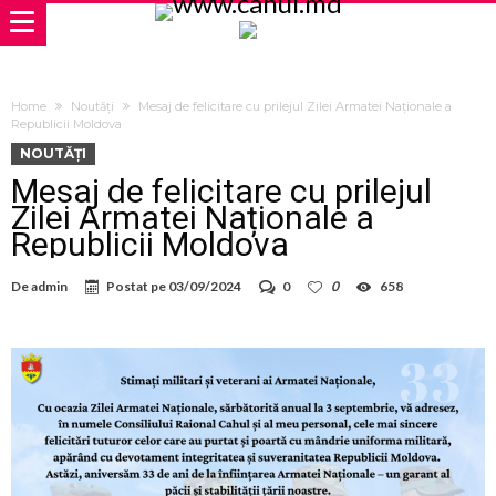
Home
Noutăți
Mesaj de felicitare cu prilejul Zilei Armatei Naționale a
Republicii Moldova
NOUTĂȚI
Mesaj de felicitare cu prilejul
Zilei Armatei Naționale a
Republicii Moldova
De
admin
Postat pe
03/09/2024
0
0
658