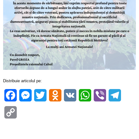
Distribuie articolul pe:
Facebook
Messenger
Twitter
Odnoklassniki
VK
WhatsApp
Viber
Telegra
Copy
Link