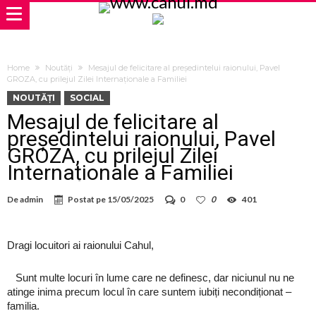
Home
Noutăți
Mesajul de felicitare al președintelui raionului, Pavel
GROZA, cu prilejul Zilei Internaționale a Familiei
NOUTĂȚI
SOCIAL
Mesajul de felicitare al
președintelui raionului, Pavel
GROZA, cu prilejul Zilei
Internaționale a Familiei
De
admin
Postat pe
15/05/2025
0
0
401
Dragi locuitori ai raionului Cahul,
Sunt multe locuri în lume care ne definesc, dar niciunul nu ne
atinge inima precum locul în care suntem iubiți necondiționat –
familia.