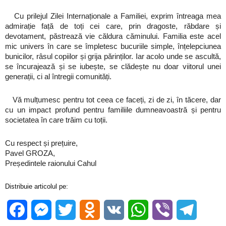
Cu prilejul Zilei Internaționale a Familiei, exprim întreaga mea
admirație față de toți cei care, prin dragoste, răbdare și
devotament, păstrează vie căldura căminului. Familia este acel
mic univers în care se împletesc bucuriile simple, înțelepciunea
bunicilor, râsul copiilor și grija părinților. Iar acolo unde se ascultă,
se încurajează și se iubește, se clădește nu doar viitorul unei
generații, ci al întregii comunități.
Vă mulțumesc pentru tot ceea ce faceți, zi de zi, în tăcere, dar
cu un impact profund pentru familiile dumneavoastră și pentru
societatea în care trăim cu toții.
Cu respect și prețuire,
Pavel GROZA,
Președintele raionului Cahul
Distribuie articolul pe:
Facebook
Messenger
Twitter
Odnoklassniki
VK
WhatsApp
Viber
Telegra