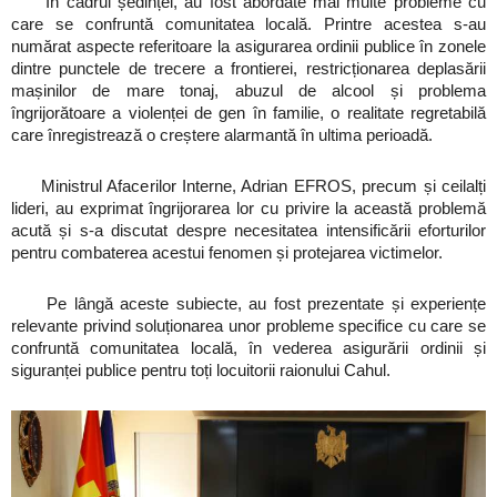
În cadrul ședinței, au fost abordate mai multe probleme cu
care se confruntă comunitatea locală. Printre acestea s-au
numărat aspecte referitoare la asigurarea ordinii publice în zonele
dintre punctele de trecere a frontierei, restricționarea deplasării
mașinilor de mare tonaj, abuzul de alcool și problema
îngrijorătoare a violenței de gen în familie, o realitate regretabilă
care înregistrează o creștere alarmantă în ultima perioadă.
Ministrul Afacerilor Interne, Adrian EFROS, precum și ceilalți
lideri, au exprimat îngrijorarea lor cu privire la această problemă
acută și s-a discutat despre necesitatea intensificării eforturilor
pentru combaterea acestui fenomen și protejarea victimelor.
Pe lângă aceste subiecte, au fost prezentate și experiențe
relevante privind soluționarea unor probleme specifice cu care se
confruntă comunitatea locală, în vederea asigurării ordinii și
siguranței publice pentru toți locuitorii raionului Cahul.