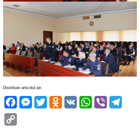
Distribuie articolul pe:
Facebook
Messenger
Twitter
Odnoklassniki
VK
WhatsApp
Viber
Telegra
Copy
Link