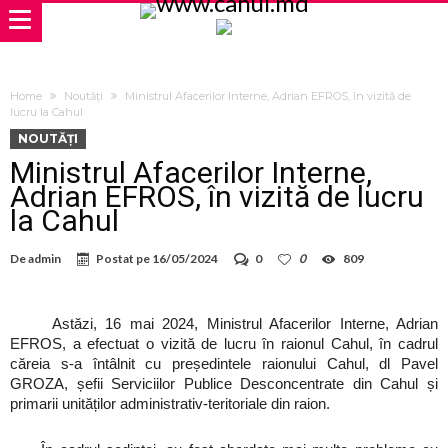
Home
Noutăți
Ministrul Afacerilor Interne, Adrian EFROS, în vizită de
lucru la Cahul
NOUTĂȚI
Ministrul Afacerilor Interne,
Adrian EFROS, în vizită de lucru
la Cahul
De
admin
Postat pe
16/05/2024
0
0
809
Astăzi, 16 mai 2024, Ministrul Afacerilor Interne, Adrian
EFROS, a efectuat o vizită de lucru în raionul Cahul, în cadrul
căreia s-a întâlnit cu președintele raionului Cahul, dl Pavel
GROZA, șefii Serviciilor Publice Desconcentrate din Cahul și
primarii unităților administrativ-teritoriale din raion.