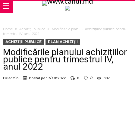
Home
Achiziții publice
Modificările planului achizițiilor publice pentru
trimestrul IV, anul 2022
ACHIZIȚII PUBLICE
PLAN ACHIZIȚII
Modificările planului achizițiilor
publice pentru trimestrul IV,
anul 2022
De
admin
Postat pe
17/10/2022
0
0
807