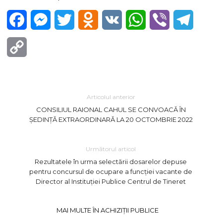
Facebook
Messenger
Twitter
Odnoklassniki
VK
WhatsApp
Viber
Telegra
Copy
Link
Articolul anterior
CONSILIUL RAIONAL CAHUL SE CONVOACĂ ÎN
ȘEDINȚĂ EXTRAORDINARĂ LA 20 OCTOMBRIE 2022
Următorul articol
Rezultatele în urma selectării dosarelor depuse
pentru concursul de ocupare a funcției vacante de
Director al Instituției Publice Centrul de Tineret
MAI MULTE ÎN ACHIZIȚII PUBLICE