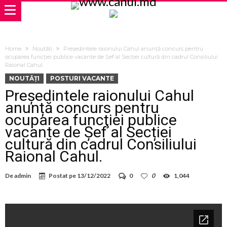
Home
Noutăți
Preşedintele raionului Cahul anunță concurs pentru
ocuparea funcţiei publice vacante de Șef al Secției cultură din cadrul Consiliului
Raional Cahul.
NOUTĂȚI
POSTURI VACANTE
Preşedintele raionului Cahul
anunță concurs pentru
ocuparea funcţiei publice
vacante de Șef al Secției
cultură din cadrul Consiliului
Raional Cahul.
De
admin
Postat pe
13/12/2022
0
0
1,044