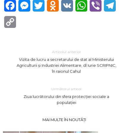
Facebook
Messenger
Twitter
Odnoklassniki
VK
WhatsApp
Viber
Telegra
Copy
Link
Articolul anterior
Vizita de lucru a secretarului de stat al Ministerului
Agriculturii și Industriei Alimentare, dl Iurie SCRIPNIC,
în raionul Cahul
Următorul articol
Ziua lucrătorului din sfera protecției sociale a
populației
MAI MULTE ÎN NOUTĂȚI