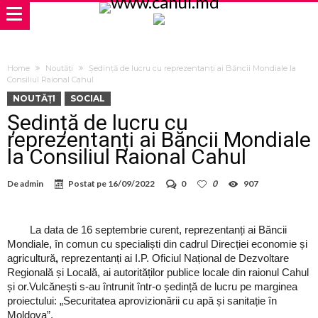
Home
Noutăți
Ședință de lucru cu reprezentanți ai Băncii Mondiale la
Consiliul Raional Cahul
NOUTĂȚI
SOCIAL
Ședință de lucru cu
reprezentanți ai Băncii Mondiale
la Consiliul Raional Cahul
De
admin
Postat pe
16/09/2022
0
0
907
La data de 16 septembrie curent, reprezentanți ai Băncii
Mondiale, în comun cu specialiști din cadrul Direcției economie și
agricultură
,
reprezentanți ai I.P. Oficiul Național de Dezvoltare
Regională și Locală, ai autorităților publice locale din raionul Cahul
și or.Vulcănești s-au întrunit într-o ședință de lucru pe marginea
proiectului: „Securitatea aprovizionării cu apă și sanitație în
Moldova”.