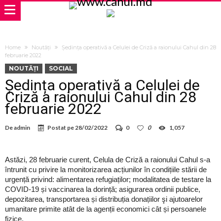
Home
Noutăți
Ședința operativă a Celulei de Criză a raionului Cahul din 28
februarie 2022
NOUTĂȚI
SOCIAL
Ședința operativă a Celulei de
Criză a raionului Cahul din 28
februarie 2022
De
admin
Postat pe
28/02/2022
0
0
1,057
Astăzi, 28 februarie curent, Celula de Criză a raionului Cahul s-a
întrunit cu privire la monitorizarea acțiunilor în condițiile stării de
urgență privind: alimentarea refugiaților; modalitatea de testare la
COVID-19 și vaccinarea la dorință; asigurarea ordinii publice,
depozitarea, transportarea și distribuția donațiilor şi ajutoarelor
umanitare primite atât de la agenții economici cât și persoanele
fizice.