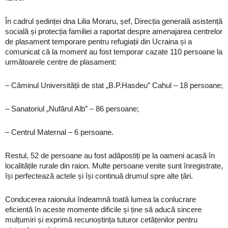
În cadrul ședinței dna Lilia Moraru, șef, Direcția generală asistență
socială și protecția familiei a raportat despre amenajarea centrelor
de plasament temporare pentru refugiații din Ucraina și a
comunicat că la moment au fost temporar cazate 110 persoane la
următoarele centre de plasament:
– Căminul Universității de stat „B.P.Hasdeu” Cahul – 18 persoane;
– Sanatoriul „Nufărul Alb” – 86 persoane;
– Centrul Maternal – 6 persoane.
Restul, 52 de persoane au fost adăpostiți pe la oameni acasă în
localitățile rurale din raion. Multe persoane venite sunt înregistrate,
își perfectează actele și își continuă drumul spre alte țări.
Conducerea raionului îndeamnă toată lumea la conlucrare
eficientă în aceste momente dificile și ține să aducă sincere
mulțumiri și exprimă recunoștința tuturor cetățenilor pentru