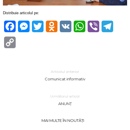
Distribuie articolul pe:
Facebook
Messenger
Twitter
Odnoklassniki
VK
WhatsApp
Viber
Telegra
Copy
Link
Articolul anterior
Comunicat informativ
Următorul articol
ANUNȚ
MAI MULTE ÎN NOUTĂȚI