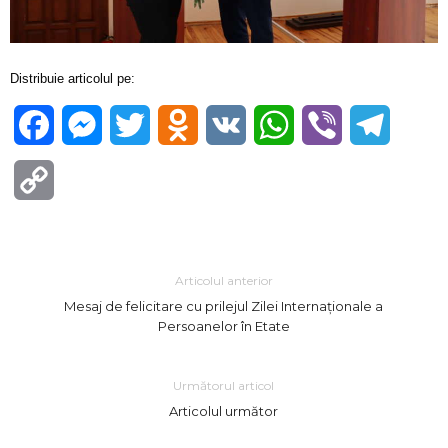
Distribuie articolul pe:
Facebook
Messenger
Twitter
Odnoklassniki
VK
WhatsApp
Viber
Telegra
Copy
Link
Articolul anterior
Mesaj de felicitare cu prilejul Zilei Internaționale a
Persoanelor în Etate
Următorul articol
Articolul următor