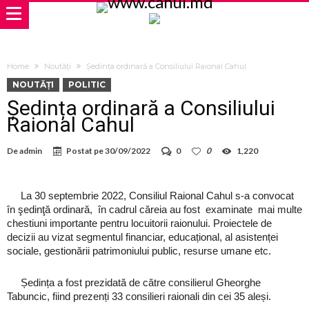
Home
Noutăți
Ședința ordinară a Consiliului Raional Cahul
NOUTĂȚI
POLITIC
Ședința ordinară a Consiliului
Raional Cahul
De
admin
Postat pe
30/09/2022
0
0
1,220
La 30 septembrie 2022, Consiliul Raional Cahul s-a convocat
în şedinţă ordinară, în cadrul căreia au fost examinate mai multe
chestiuni importante pentru locuitorii raionului. Proiectele de
decizii au vizat segmentul financiar, educațional, al asistenței
sociale, gestionării patrimoniului public, resurse umane etc.
Ședința a fost prezidată de către consilierul Gheorghe
Tabuncic, fiind prezenți 33 consilieri raionali din cei 35 aleși.