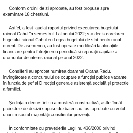
Conform ordinii de zi aprobate, au fost propuse spre
examinare 18 chestiuni.
Astfel, a fost audiat raportul privind executarea bugetului
raional Cahul în semestrul I al anului 2022; s-a decis corelarea
bugetului raional Cahul cu Legea bugetului de stat pentru anul
curent. De asemenea, au fost operate modificări la alocațiile
financiare pentru întreținerea periodică și reparații capitale a
drumurilor de interes raional pe anul 2022.
Consilierii au aprobat numirea doamnei Oxana Radu,
învingătoare a concursului de ocupare a funcției publice vacante,
în funcția de șef al Direcției generale asistență socială și protecție
a familiei.
Ședința a decurs într-o atmosferă constructivă, astfel încât
proiectele de decizii supuse dezbaterii au fost aprobate cu votul
unanim sau al majorității consilierilor prezenți.
În conformitate cu prevederile Legii nr. 436/2006 privind