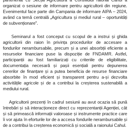
organizat o sesiune de informare pentru agricultorii din regiune.
Evenimentul face parte din Campania de informare AIPA – 2024,
având ca temă centrală „Agricultura și mediul rural – oportunități
de subvenționare”.
Seminarul a fost conceput cu scopul de a instrui și ghida
agricultorii din raion în privința procedurilor de accesare a
fondurilor nerambursabile, precum și a unei absorbții eficiente a
resurselor financiare puse la dispoziție de FNDAMR. Astfel,
participanții au fost familiarizați cu criteriile de eligibilitate,
documentația necesară și pașii esențiali pentru depunerea
cererilor de finanțare și a putea beneficia de resurse financiare
absorbite în mod eficient și transparent pentru a-și dezvolta
activitățile agricole și de a contribui la creșterea sustenabilă a
mediului rural.
Agricultorii prezenți în cadrul sesiunii au avut ocazia să pună
întrebări și să interacționeze direct cu reprezentanții Agenției, cât
și să primească informații valoroase și instrumente practice care
îi vor ajuta în eforturile lor de a accesa fondurile nerambursabile și
de a contribui la creșterea economică și socială a raionului Cahul.