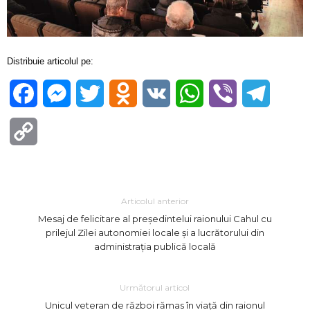
Distribuie articolul pe:
Facebook
Messenger
Twitter
Odnoklassniki
VK
WhatsApp
Viber
Telegra
Copy
Link
Articolul anterior
Mesaj de felicitare al președintelui raionului Cahul cu
prilejul Zilei autonomiei locale și a lucrătorului din
administrația publică locală
Următorul articol
Unicul veteran de război rămas în viață din raionul