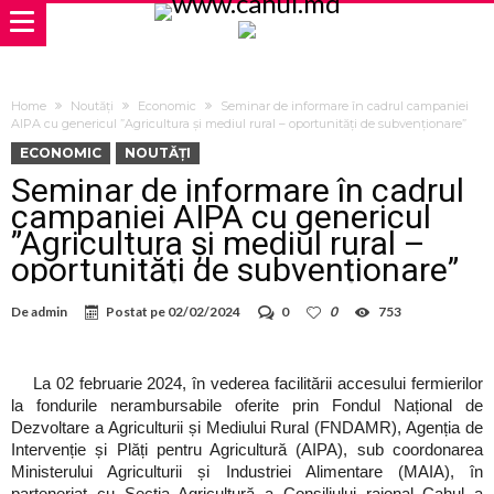
Home
Noutăți
Economic
Seminar de informare în cadrul campaniei
AIPA cu genericul ”Agricultura și mediul rural – oportunități de subvenționare”
ECONOMIC
NOUTĂȚI
Seminar de informare în cadrul
campaniei AIPA cu genericul
”Agricultura și mediul rural –
oportunități de subvenționare”
De
admin
Postat pe
02/02/2024
0
0
753
La 02 februarie 2024, în vederea facilitării accesului fermierilor
la fondurile nerambursabile oferite prin Fondul Național de
Dezvoltare a Agriculturii și Mediului Rural (FNDAMR), Agenția de
Intervenție și Plăți pentru Agricultură (AIPA), sub coordonarea
Ministerului Agriculturii și Industriei Alimentare (MAIA), în
parteneriat cu Secția Agricultură a Consiliului raional Cahul a