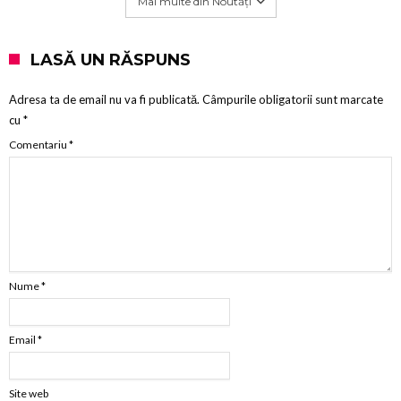
Mai multe din Noutăți
LASĂ UN RĂSPUNS
Adresa ta de email nu va fi publicată.
Câmpurile obligatorii sunt marcate
cu
*
Comentariu
*
Nume
*
Email
*
Site web