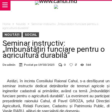
Home
Noutăți
Seminar instructiv: „Îmbunătățiri funciare pentru o
agricultură durabilă”
NOUTĂȚI
SOCIAL
Seminar instructiv:
„Îmbunătățiri funciare pentru o
agricultură durabilă”
De
admin
Postat pe
19/03/2025
0
0
564
Astăzi, în incinta Consiliului Raional Cahul, s-a desfășurat un
seminar instructiv dedicat deținătorilor de terenuri agricole și
inginerilor cadastrali ai primăriilor, având ca temă „Îmbunătățiri
funciare pentru o agricultură durabilă”. La eveniment au participat
președintele raionului Cahul, dl Pavel GROZA, șeful Direcției
Agricultură, Relații Funciare, Cadastru și Patrimoniu Public, dl
Vasile RARU, alături de specialiștii din domeniu.