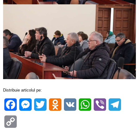
Distribuie articolul pe:
Facebook
Messenger
Twitter
Odnoklassniki
VK
WhatsApp
Viber
Telegra
Copy
Link