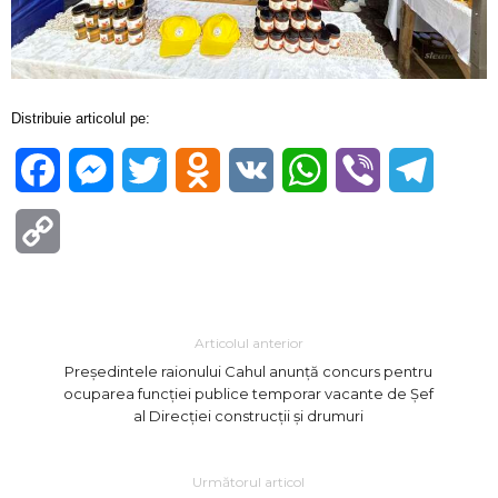
Distribuie articolul pe:
Facebook
Messenger
Twitter
Odnoklassniki
VK
WhatsApp
Viber
Telegra
Copy
Link
Articolul anterior
Președintele raionului Cahul anunţă concurs pentru
ocuparea funcției publice temporar vacante de Șef
al Direcției construcții și drumuri
Următorul articol