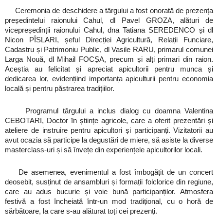
Ceremonia de deschidere a târgului a fost onorată de prezența
președintelui raionului Cahul, dl Pavel GROZA, alături de
vicepreședinții raionului Cahul, dna Tatiana SEREDENCO și dl
Nicon PÎSLARI, șeful Direcției Agricultură, Relații Funciare,
Cadastru și Patrimoniu Public, dl Vasile RARU, primarul comunei
Larga Nouă, dl Mihail FOCȘA, precum și alți primari din raion.
Aceștia au felicitat și apreciat apicultorii pentru munca și
dedicarea lor, evidențiind importanța apiculturii pentru economia
locală și pentru păstrarea tradițiilor.
Programul târgului a inclus dialog cu doamna Valentina
CEBOTARI, Doctor în științe agricole, care a oferit prezentări și
ateliere de instruire pentru apicultori și participanți. Vizitatorii au
avut ocazia să participe la degustări de miere, să asiste la diverse
masterclass-uri și să învețe din experiențele apicultorilor locali.
De asemenea, evenimentul a fost îmbogățit de un concert
deosebit, susținut de ansambluri și formații folclorice din regiune,
care au adus bucurie și voie bună participanților. Atmosfera
festivă a fost încheiată într-un mod tradițional, cu o horă de
sărbătoare, la care s-au alăturat toți cei prezenți.