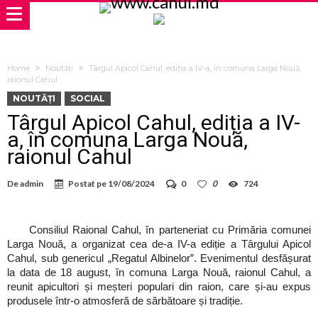
Home
Noutăți
Târgul Apicol Cahul, ediția a IV-a, în comuna Larga Nouă,
raionul Cahul
NOUTĂȚI
SOCIAL
Târgul Apicol Cahul, ediția a IV-
a, în comuna Larga Nouă,
raionul Cahul
De
admin
Postat pe
19/08/2024
0
0
724
Consiliul Raional Cahul, în parteneriat cu Primăria comunei
Larga Nouă, a organizat cea de-a IV-a ediție a Târgului Apicol
Cahul, sub genericul „Regatul Albinelor”. Evenimentul desfășurat
la data de 18 august, în comuna Larga Nouă, raionul Cahul, a
reunit apicultori și meșteri populari din raion, care și-au expus
produsele într-o atmosferă de sărbătoare și tradiție.