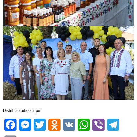
Distribuie articolul pe:
Facebook
Messenger
Twitter
Odnoklassniki
VK
WhatsApp
Viber
Telegra