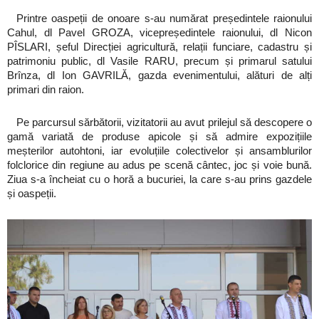
Printre oaspeții de onoare s-au numărat președintele raionului
Cahul, dl Pavel GROZA, vicepreședintele raionului, dl Nicon
PÎSLARI, șeful Direcției agricultură, relații funciare, cadastru și
patrimoniu public, dl Vasile RARU, precum și primarul satului
Brînza, dl Ion GAVRILĂ, gazda evenimentului, alături de alți
primari din raion.
Pe parcursul sărbătorii, vizitatorii au avut prilejul să descopere o
gamă variată de produse apicole și să admire expozițiile
meșterilor autohtoni, iar evoluțiile colectivelor și ansamblurilor
folclorice din regiune au adus pe scenă cântec, joc și voie bună.
Ziua s-a încheiat cu o horă a bucuriei, la care s-au prins gazdele
și oaspeții.