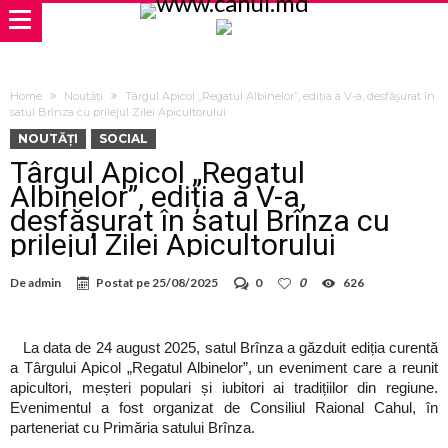
Home
Noutăți
Târgul Apicol „Regatul Albinelor”, ediția a V-a, desfășurat în
satul Brînza cu prilejul Zilei Apicultorului
NOUTĂȚI
SOCIAL
Târgul Apicol „Regatul
Albinelor”, ediția a V-a,
desfășurat în satul Brînza cu
prilejul Zilei Apicultorului
De
admin
Postat pe
25/08/2025
0
0
626
La data de 24 august 2025, satul Brînza a găzduit ediția curentă
a Târgului Apicol „Regatul Albinelor”, un eveniment care a reunit
apicultori, meșteri populari și iubitori ai tradițiilor din regiune.
Evenimentul a fost organizat de Consiliul Raional Cahul, în
parteneriat cu Primăria satului Brînza.